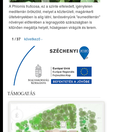
A Phlomis fruticosa, ez a szinte elfeledett, igénytelen
mediterrán örökzöld, melyet a közterületi, magánkerti
ültetvényekben is alig látni, tanösvényünk "eumediterrán"
növényei előterében a legnagyobb szárazságban is
kitűnően megállja helyét, hűségesen virágzik és terem.
1 / 37
következő ›
TÁMOGATÁS