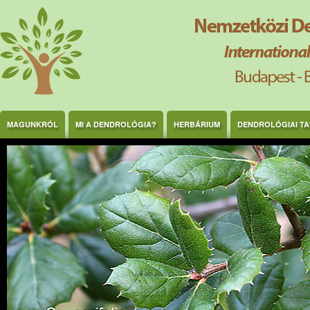
Ugrás a tartalomra
MAGUNKRÓL
MI A DENDROLÓGIA?
HERBÁRIUM
DENDROLÓGIAI T