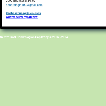
2092 Budakeszi, Pf. 52.
dendrologia100@gmail.com
Közhasznúsági jelentések
Adatvédelmi nyilatkozat
Nemzetközi Dendrológiai Alapítvány © 2006 - 2024