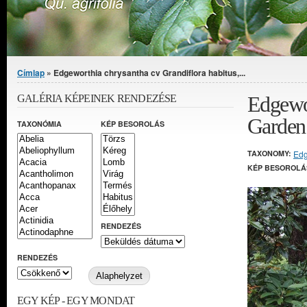
Jelenlegi hely
Címlap
» Edgeworthia chrysantha cv Grandiflora habitus,...
Edgewor
GALÉRIA KÉPEINEK RENDEZÉSE
Garden
TAXONÓMIA
KÉP BESOROLÁS
TAXONOMY:
Edg
KÉP BESOROLÁ
RENDEZÉS
RENDEZÉS
EGY KÉP - EGY MONDAT