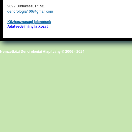
2092 Budakeszi, Pf. 52.
dendrologia100@gmail.com
Közhasznúsági jelentések
Adatvédelmi nyilatkozat
Nemzetközi Dendrológiai Alapítvány © 2006 - 2024