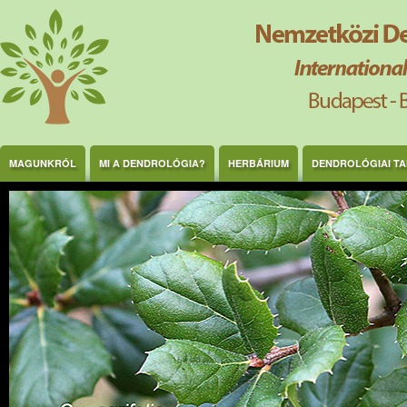
Ugrás a tartalomra
MAGUNKRÓL
MI A DENDROLÓGIA?
HERBÁRIUM
DENDROLÓGIAI T