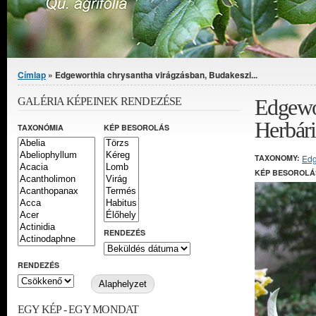
Jelenlegi hely
Címlap
» Edgeworthia chrysantha virágzásban, Budakeszi...
Edgewor
GALÉRIA KÉPEINEK RENDEZÉSE
Herbár
TAXONÓMIA
KÉP BESOROLÁS
TAXONOMY:
Edg
KÉP BESOROLÁ
RENDEZÉS
RENDEZÉS
EGY KÉP - EGY MONDAT