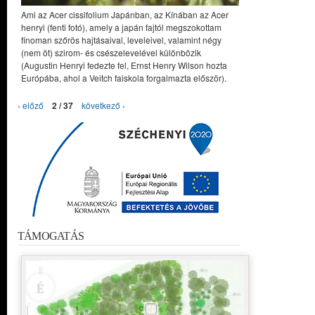
Ami az Acer cissifolium Japánban, az Kínában az Acer
henryi (fenti fotó), amely a japán fajtól megszokottam
finoman szőrös hajtásaival, leveleivel, valamint négy
(nem öt) szirom- és csészelevelével különbözik
(Augustin Henryi fedezte fel, Ernst Henry Wilson hozta
Európába, ahol a Veitch faiskola forgalmazta először).
‹ előző
2 / 37
következő ›
TÁMOGATÁS