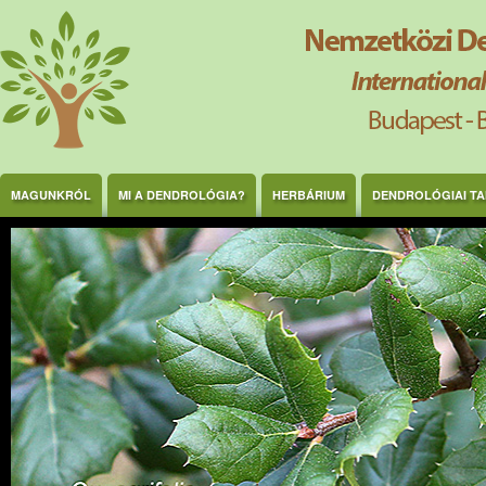
Ugrás a tartalomra
MAGUNKRÓL
MI A DENDROLÓGIA?
HERBÁRIUM
DENDROLÓGIAI T