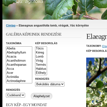
Jelenlegi hely
Címlap
» Elaeagnus angustifolia lomb, virágok, Vác környéke
Elaeagn
GALÉRIA KÉPEINEK RENDEZÉSE
TAXONÓMIA
KÉP BESOROLÁS
TAXONOMY:
Ela
KÉP BESOROLÁ
RENDEZÉS
RENDEZÉS
EGY KÉP - EGY MONDAT