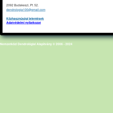
2092 Budakeszi, Pf. 52.
dendrologia100@gmail.com
Közhasznúsági jelentések
Adatvédelmi nyilatkozat
Nemzetközi Dendrológiai Alapítvány © 2006 - 2024