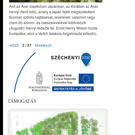
Ami az Acer cissifolium Japánban, az Kínában az Acer
henryi (fenti fotó), amely a japán fajtól megszokottam
finoman szőrös hajtásaival, leveleivel, valamint négy
(nem öt) szirom- és csészelevelével különbözik
(Augustin Henryi fedezte fel, Ernst Henry Wilson hozta
Európába, ahol a Veitch faiskola forgalmazta először).
‹ előző
2 / 37
következő ›
TÁMOGATÁS