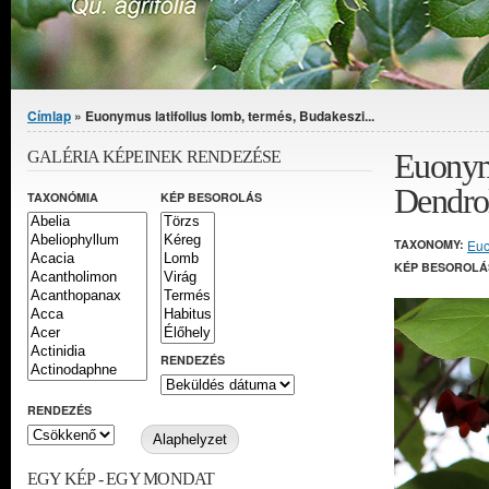
Jelenlegi hely
Címlap
» Euonymus latifolius lomb, termés, Budakeszi...
Euonymu
GALÉRIA KÉPEINEK RENDEZÉSE
Dendro
TAXONÓMIA
KÉP BESOROLÁS
TAXONOMY:
Eu
KÉP BESOROLÁ
RENDEZÉS
RENDEZÉS
EGY KÉP - EGY MONDAT