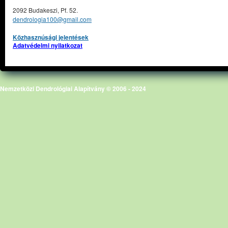
2092 Budakeszi, Pf. 52.
dendrologia100@gmail.com
Közhasznúsági jelentések
Adatvédelmi nyilatkozat
Nemzetközi Dendrológiai Alapítvány © 2006 - 2024