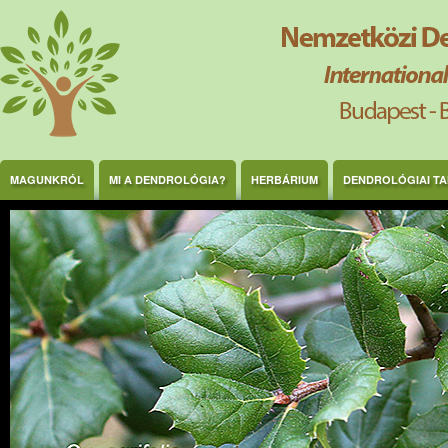
Ugrás a tartalomra
MAGUNKRÓL
MI A DENDROLÓGIA?
HERBÁRIUM
DENDROLÓGIAI T