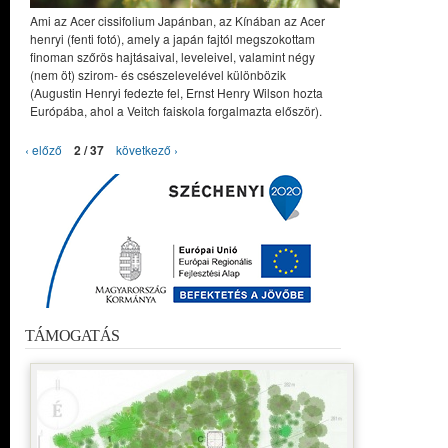
Ami az Acer cissifolium Japánban, az Kínában az Acer
henryi (fenti fotó), amely a japán fajtól megszokottam
finoman szőrös hajtásaival, leveleivel, valamint négy
(nem öt) szirom- és csészelevelével különbözik
(Augustin Henryi fedezte fel, Ernst Henry Wilson hozta
Európába, ahol a Veitch faiskola forgalmazta először).
‹ előző
2 / 37
következő ›
TÁMOGATÁS