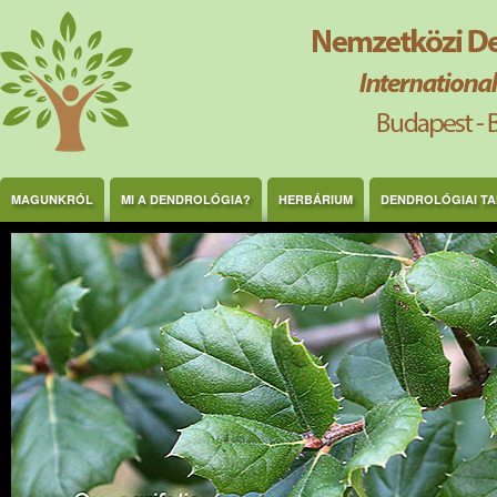
Ugrás a tartalomra
MAGUNKRÓL
MI A DENDROLÓGIA?
HERBÁRIUM
DENDROLÓGIAI T