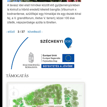
A tavasz idei első hírnökei között élő gyűjteményünkben
is kivirult a hibrid eredetű kikeleti bangita (Viburnum x
bodnantense, szülőfajai egy himalájai és egy észak-kínai
faj, a V. grandiflorum, illetve V. farreri); közel 100 éve
ültetik, népszerűsége azóta is töretlen.
‹ előző
3 / 37
következő ›
TÁMOGATÁS