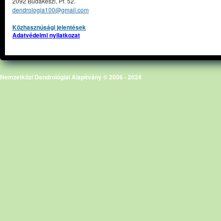
2092 Budakeszi, Pf. 52.
dendrologia100@gmail.com
Közhasznúsági jelentések
Adatvédelmi nyilatkozat
Nemzetközi Dendrológiai Alapítvány © 2006 - 2024