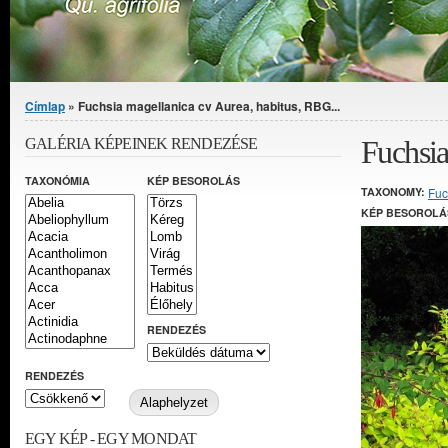
Jelenlegi hely
Címlap
» Fuchsia magellanica cv Aurea, habitus, RBG...
Fuchsia
GALÉRIA KÉPEINEK RENDEZÉSE
TAXONÓMIA
KÉP BESOROLÁS
TAXONOMY:
Fuc
KÉP BESOROLÁ
RENDEZÉS
RENDEZÉS
EGY KÉP - EGY MONDAT