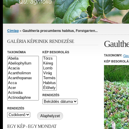
Jelenlegi hely
Címlap
» Gaultheria procumbens habitus, Forstgarten...
Gaulthe
GALÉRIA KÉPEINEK RENDEZÉSE
TAXONÓMIA
KÉP BESOROLÁS
TAXONOMY:
Gau
KÉP BESOROLÁ
RENDEZÉS
RENDEZÉS
EGY KÉP - EGY MONDAT