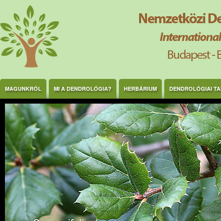
Ugrás a tartalomra
MAGUNKRÓL
MI A DENDROLÓGIA?
HERBÁRIUM
DENDROLÓGIAI T