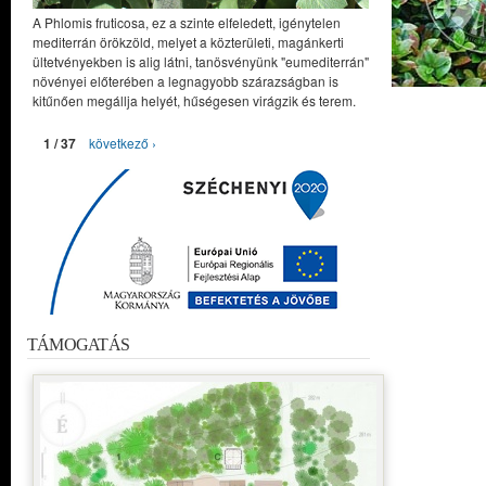
A Phlomis fruticosa, ez a szinte elfeledett, igénytelen
mediterrán örökzöld, melyet a közterületi, magánkerti
ültetvényekben is alig látni, tanösvényünk "eumediterrán"
növényei előterében a legnagyobb szárazságban is
kitűnően megállja helyét, hűségesen virágzik és terem.
1 / 37
következő ›
TÁMOGATÁS