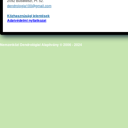
2092 Budakeszi, Pf. 52.
dendrologia100@gmail.com
Közhasznúsági jelentések
Adatvédelmi nyilatkozat
Nemzetközi Dendrológiai Alapítvány © 2006 - 2024