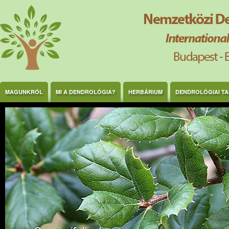
Ugrás a tartalomra
MAGUNKRÓL
MI A DENDROLÓGIA?
HERBÁRIUM
DENDROLÓGIAI T