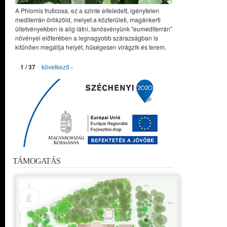
A Phlomis fruticosa, ez a szinte elfeledett, igénytelen
mediterrán örökzöld, melyet a közterületi, magánkerti
ültetvényekben is alig látni, tanösvényünk "eumediterrán"
növényei előterében a legnagyobb szárazságban is
kitűnően megállja helyét, hűségesen virágzik és terem.
1 / 37
következő ›
TÁMOGATÁS