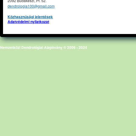
2092 Budakeszi, Pf. 52.
dendrologia100@gmail.com
Közhasznúsági jelentések
Adatvédelmi nyilatkozat
Nemzetközi Dendrológiai Alapítvány © 2006 - 2024