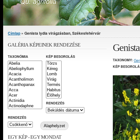
Jelenlegi hely
Címlap
» Genista lydia virágzásban, Székesfehérvár
Genista
GALÉRIA KÉPEINEK RENDEZÉSE
TAXONÓMIA
KÉP BESOROLÁS
TAXONOMY:
Gen
KÉP BESOROLÁ
RENDEZÉS
RENDEZÉS
EGY KÉP - EGY MONDAT