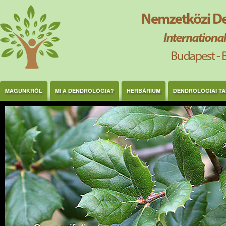
Ugrás a tartalomra
MAGUNKRÓL
MI A DENDROLÓGIA?
HERBÁRIUM
DENDROLÓGIAI T