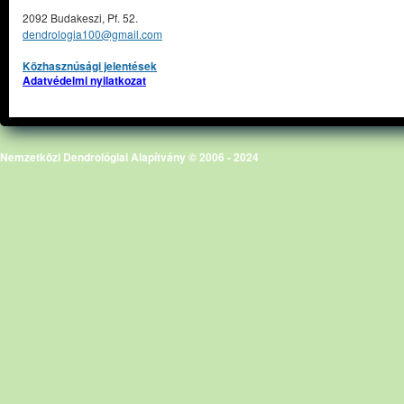
2092 Budakeszi, Pf. 52.
dendrologia100@gmail.com
Közhasznúsági jelentések
Adatvédelmi nyilatkozat
Nemzetközi Dendrológiai Alapítvány © 2006 - 2024