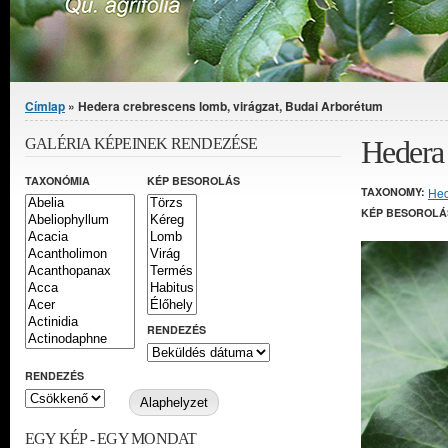
Jelenlegi hely
Címlap
» Hedera crebrescens lomb, virágzat, Budai Arborétum
Hedera 
GALÉRIA KÉPEINEK RENDEZÉSE
TAXONÓMIA
KÉP BESOROLÁS
TAXONOMY:
He
KÉP BESOROLÁ
RENDEZÉS
RENDEZÉS
EGY KÉP - EGY MONDAT