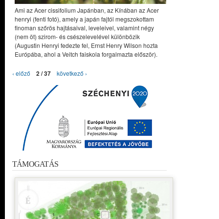
Ami az Acer cissifolium Japánban, az Kínában az Acer
henryi (fenti fotó), amely a japán fajtól megszokottam
finoman szőrös hajtásaival, leveleivel, valamint négy
(nem öt) szirom- és csészelevelével különbözik
(Augustin Henryi fedezte fel, Ernst Henry Wilson hozta
Európába, ahol a Veitch faiskola forgalmazta először).
‹ előző
2 / 37
következő ›
TÁMOGATÁS