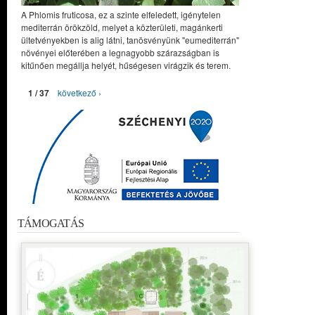
A Phlomis fruticosa, ez a szinte elfeledett, igénytelen
mediterrán örökzöld, melyet a közterületi, magánkerti
ültetvényekben is alig látni, tanösvényünk "eumediterrán"
növényei előterében a legnagyobb szárazságban is
kitűnően megállja helyét, hűségesen virágzik és terem.
1 / 37
következő ›
TÁMOGATÁS