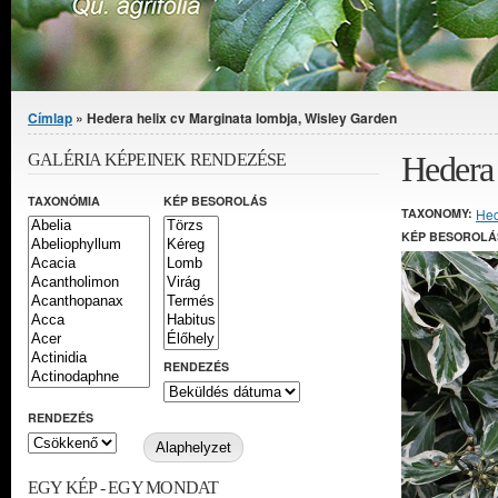
Jelenlegi hely
Címlap
» Hedera helix cv Marginata lombja, Wisley Garden
Hedera 
GALÉRIA KÉPEINEK RENDEZÉSE
TAXONÓMIA
KÉP BESOROLÁS
TAXONOMY:
He
KÉP BESOROLÁ
RENDEZÉS
RENDEZÉS
EGY KÉP - EGY MONDAT