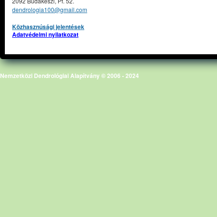
2092 Budakeszi, Pf. 52.
dendrologia100@gmail.com
Közhasznúsági jelentések
Adatvédelmi nyilatkozat
Nemzetközi Dendrológiai Alapítvány © 2006 - 2024