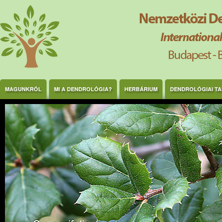
Ugrás a tartalomra
MAGUNKRÓL
MI A DENDROLÓGIA?
HERBÁRIUM
DENDROLÓGIAI T