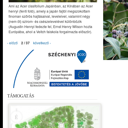
Ami az Acer cissifolium Japánban, az Kínában az Acer
henryi (fenti fotó), amely a japán fajtól megszokottam
finoman szőrös hajtásaival, leveleivel, valamint négy
(nem öt) szirom- és csészelevelével különbözik
(Augustin Henryi fedezte fel, Ernst Henry Wilson hozta
Európába, ahol a Veitch faiskola forgalmazta először).
‹ előző
2 / 37
következő ›
TÁMOGATÁS