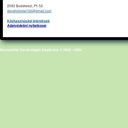
2092 Budakeszi, Pf. 52.
dendrologia100@gmail.com
Közhasznúsági jelentések
Adatvédelmi nyilatkozat
Nemzetközi Dendrológiai Alapítvány © 2006 - 2024