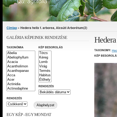
Jelenlegi hely
Címlap
» Hedera helix f. arborea, Alcsúti Arborétum(2)
Hedera 
GALÉRIA KÉPEINEK RENDEZÉSE
TAXONÓMIA
KÉP BESOROLÁS
TAXONOMY:
He
KÉP BESOROLÁ
RENDEZÉS
RENDEZÉS
EGY KÉP - EGY MONDAT