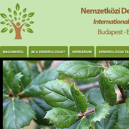
Ugrás a tartalomra
MAGUNKRÓL
MI A DENDROLÓGIA?
HERBÁRIUM
DENDROLÓGIAI T