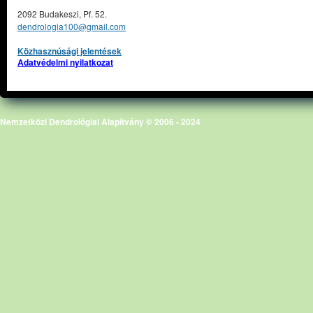
2092 Budakeszi, Pf. 52.
dendrologia100@gmail.com
Közhasznúsági jelentések
Adatvédelmi nyilatkozat
Nemzetközi Dendrológiai Alapítvány © 2006 - 2024