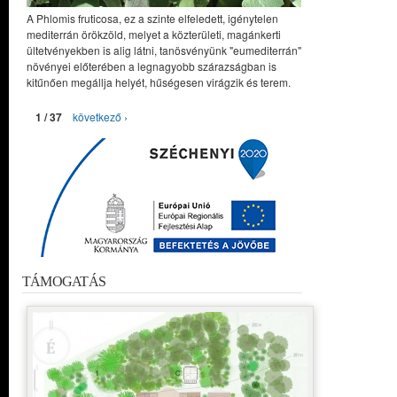
A Phlomis fruticosa, ez a szinte elfeledett, igénytelen
mediterrán örökzöld, melyet a közterületi, magánkerti
ültetvényekben is alig látni, tanösvényünk "eumediterrán"
növényei előterében a legnagyobb szárazságban is
kitűnően megállja helyét, hűségesen virágzik és terem.
1 / 37
következő ›
TÁMOGATÁS