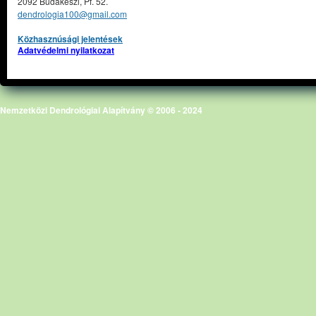
2092 Budakeszi, Pf. 52.
dendrologia100@gmail.com
Közhasznúsági jelentések
Adatvédelmi nyilatkozat
Nemzetközi Dendrológiai Alapítvány © 2006 - 2024