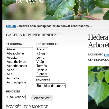
Jelenlegi hely
Címlap
» Hedera helix subsp poetarum convar arborescens,...
Hedera 
GALÉRIA KÉPEINEK RENDEZÉSE
Arboré
TAXONÓMIA
KÉP BESOROLÁS
TAXONOMY:
He
KÉP BESOROLÁ
RENDEZÉS
RENDEZÉS
EGY KÉP - EGY MONDAT