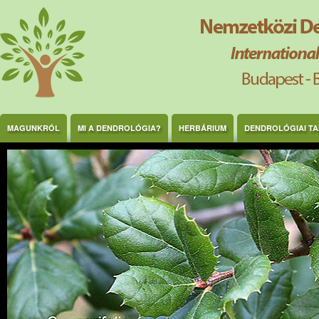
Ugrás a tartalomra
MAGUNKRÓL
MI A DENDROLÓGIA?
HERBÁRIUM
DENDROLÓGIAI T