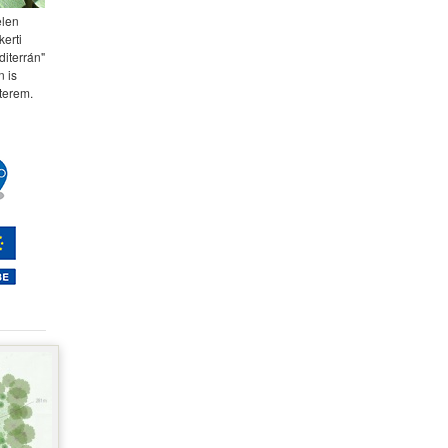
elen
kerti
diterrán"
 is
terem.