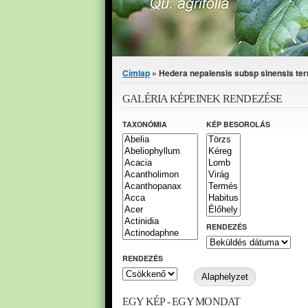
Jelenlegi hely
Címlap
» Hedera nepalensis subsp sinensis term
GALÉRIA KÉPEINEK RENDEZÉSE
TAXONÓMIA
KÉP BESOROLÁS
RENDEZÉS
RENDEZÉS
EGY KÉP - EGY MONDAT