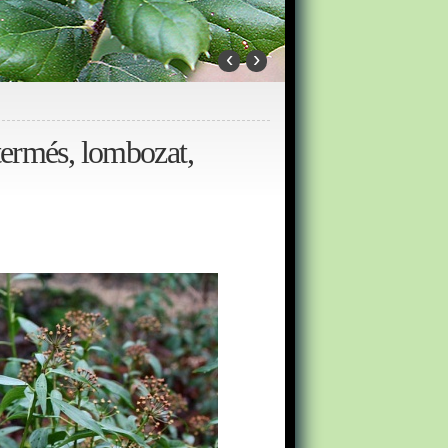
‹
›
termés, lombozat,