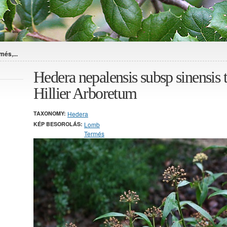
és,...
Hedera nepalensis subsp sinensis 
Hillier Arboretum
TAXONOMY:
Hedera
KÉP BESOROLÁS:
Lomb
Termés