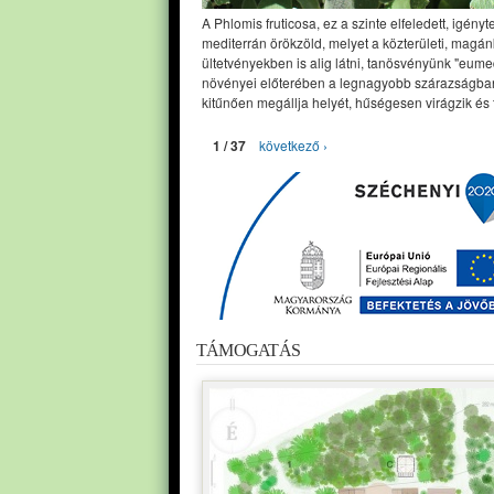
A Phlomis fruticosa, ez a szinte elfeledett, igényt
mediterrán örökzöld, melyet a közterületi, magán
ültetvényekben is alig látni, tanösvényünk "eume
növényei előterében a legnagyobb szárazságban
kitűnően megállja helyét, hűségesen virágzik és 
1 / 37
következő ›
TÁMOGATÁS