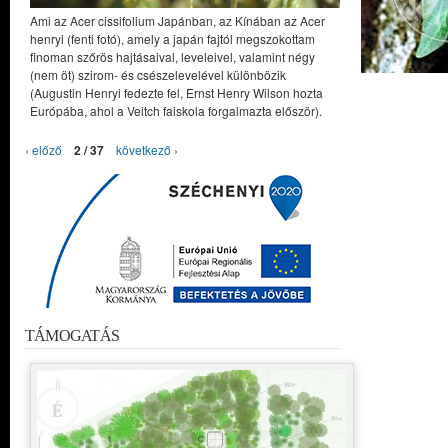
Ami az Acer cissifolium Japánban, az Kínában az Acer
henryi (fenti fotó), amely a japán fajtól megszokottam
finoman szőrös hajtásaival, leveleivel, valamint négy
(nem öt) szirom- és csészelevelével különbözik
(Augustin Henryi fedezte fel, Ernst Henry Wilson hozta
Európába, ahol a Veitch faiskola forgalmazta először).
‹ előző
2 / 37
következő ›
TÁMOGATÁS