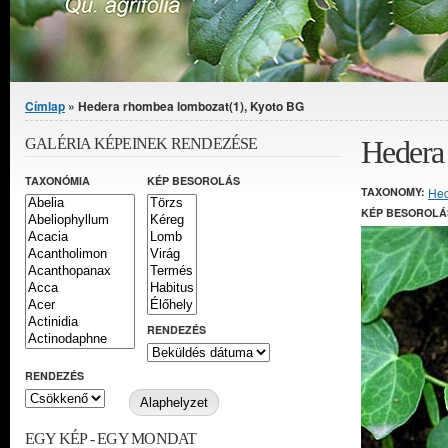
Jelenlegi hely
Címlap
» Hedera rhombea lombozat(1), Kyoto BG
Hedera
GALÉRIA KÉPEINEK RENDEZÉSE
TAXONÓMIA
KÉP BESOROLÁS
TAXONOMY:
He
KÉP BESOROLÁ
RENDEZÉS
RENDEZÉS
EGY KÉP - EGY MONDAT