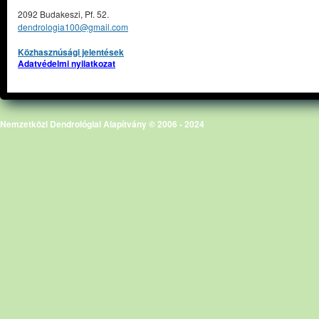
2092 Budakeszi, Pf. 52.
dendrologia100@gmail.com
Közhasznúsági jelentések
Adatvédelmi nyilatkozat
Nemzetközi Dendrológiai Alapítvány © 2006 - 2024