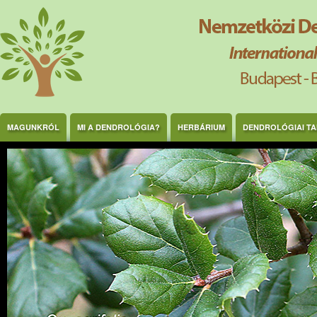
Ugrás a tartalomra
MAGUNKRÓL
MI A DENDROLÓGIA?
HERBÁRIUM
DENDROLÓGIAI T