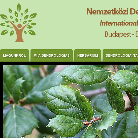
Ugrás a tartalomra
MAGUNKRÓL
MI A DENDROLÓGIA?
HERBÁRIUM
DENDROLÓGIAI T