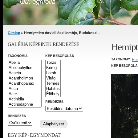
Jelenlegi hely
Címlap
» Hemiptelea davidii őszi lombja, Budakeszi...
Hemipte
GALÉRIA KÉPEINEK RENDEZÉSE
TAXONÓMIA
KÉP BESOROLÁS
TAXONOMY:
Hem
KÉP BESOROLÁ
RENDEZÉS
RENDEZÉS
EGY KÉP - EGY MONDAT