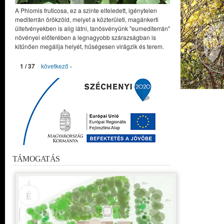
A Phlomis fruticosa, ez a szinte elfeledett, igénytelen
mediterrán örökzöld, melyet a közterületi, magánkerti
ültetvényekben is alig látni, tanösvényünk "eumediterrán"
növényei előterében a legnagyobb szárazságban is
kitűnően megállja helyét, hűségesen virágzik és terem.
1 / 37
következő ›
TÁMOGATÁS