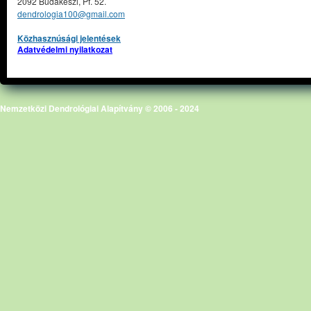
2092 Budakeszi, Pf. 52.
dendrologia100@gmail.com
Közhasznúsági jelentések
Adatvédelmi nyilatkozat
Nemzetközi Dendrológiai Alapítvány © 2006 - 2024