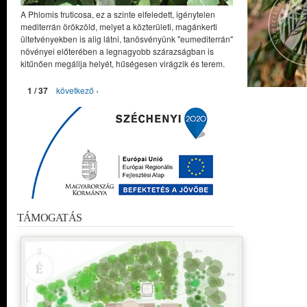
A Phlomis fruticosa, ez a szinte elfeledett, igénytelen
mediterrán örökzöld, melyet a közterületi, magánkerti
ültetvényekben is alig látni, tanösvényünk "eumediterrán"
növényei előterében a legnagyobb szárazságban is
kitűnően megállja helyét, hűségesen virágzik és terem.
1 / 37
következő ›
TÁMOGATÁS