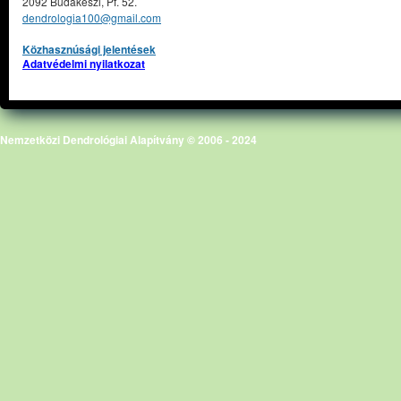
2092 Budakeszi, Pf. 52.
dendrologia100@gmail.com
Közhasznúsági jelentések
Adatvédelmi nyilatkozat
Nemzetközi Dendrológiai Alapítvány © 2006 - 2024