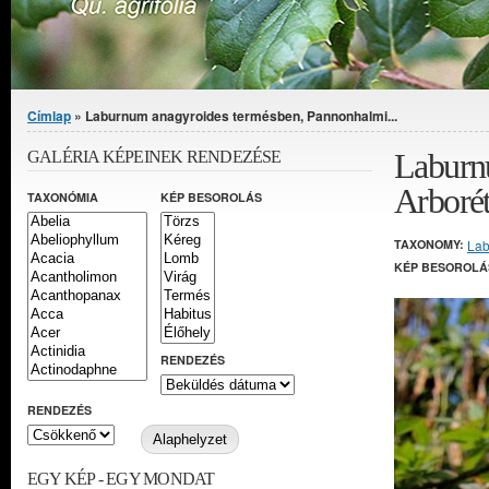
Jelenlegi hely
Címlap
» Laburnum anagyroides termésben, Pannonhalmi...
Laburn
GALÉRIA KÉPEINEK RENDEZÉSE
Arboré
TAXONÓMIA
KÉP BESOROLÁS
TAXONOMY:
La
KÉP BESOROLÁ
RENDEZÉS
RENDEZÉS
EGY KÉP - EGY MONDAT