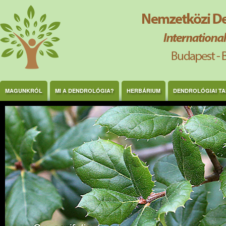
Ugrás a tartalomra
MAGUNKRÓL
MI A DENDROLÓGIA?
HERBÁRIUM
DENDROLÓGIAI T