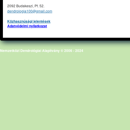
2092 Budakeszi, Pf. 52.
dendrologia100@gmail.com
Közhasznúsági jelentések
Adatvédelmi nyilatkozat
Nemzetközi Dendrológiai Alapítvány © 2006 - 2024