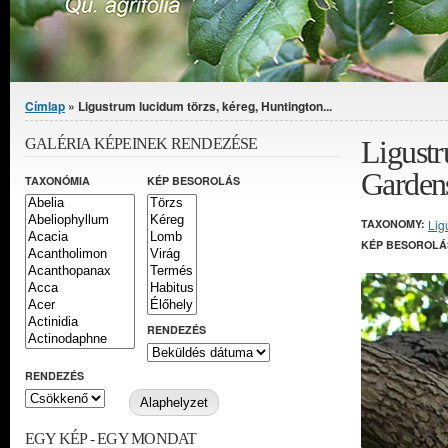
Jelenlegi hely
Címlap
» Ligustrum lucidum törzs, kéreg, Huntington...
Ligustr
GALÉRIA KÉPEINEK RENDEZÉSE
Garden
TAXONÓMIA
KÉP BESOROLÁS
TAXONOMY:
Lig
KÉP BESOROLÁ
RENDEZÉS
RENDEZÉS
EGY KÉP - EGY MONDAT