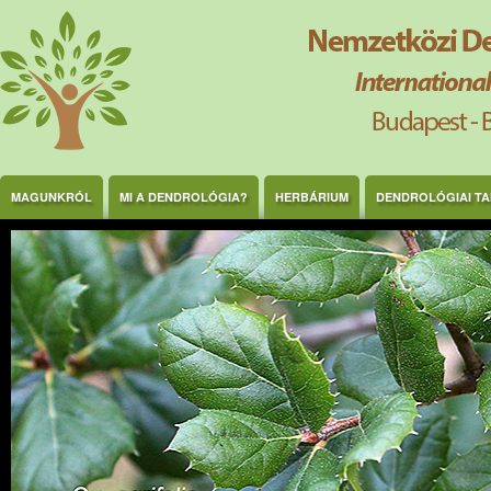
Ugrás a tartalomra
MAGUNKRÓL
MI A DENDROLÓGIA?
HERBÁRIUM
DENDROLÓGIAI T