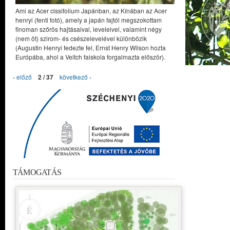
Ami az Acer cissifolium Japánban, az Kínában az Acer
henryi (fenti fotó), amely a japán fajtól megszokottam
finoman szőrös hajtásaival, leveleivel, valamint négy
(nem öt) szirom- és csészelevelével különbözik
(Augustin Henryi fedezte fel, Ernst Henry Wilson hozta
Európába, ahol a Veitch faiskola forgalmazta először).
‹ előző
2 / 37
következő ›
TÁMOGATÁS