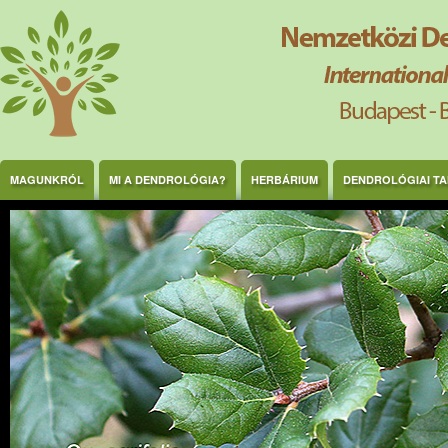
Ugrás a tartalomra
MAGUNKRÓL
MI A DENDROLÓGIA?
HERBÁRIUM
DENDROLÓGIAI T