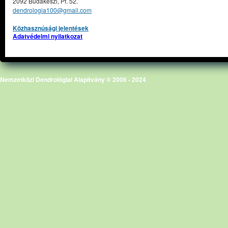
2092 Budakeszi, Pf. 52.
dendrologia100@gmail.com
Közhasznúsági jelentések
Adatvédelmi nyilatkozat
Nemzetközi Dendrológiai Alapítvány © 2006 - 2024