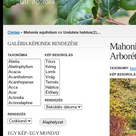
Jelenlegi hely
Címlap
» Mahonia aquifolium cv Undulata habitus(2),...
Mahonia
GALÉRIA KÉPEINEK RENDEZÉSE
Arboré
TAXONÓMIA
KÉP BESOROLÁS
TAXONOMY:
Ma
KÉP BESOROLÁ
RENDEZÉS
RENDEZÉS
EGY KÉP - EGY MONDAT