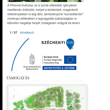
A Phlomis fruticosa, ez a szinte elfeledett, igénytelen
mediterrán örökzöld, melyet a közterületi, magánkerti
ültetvényekben is alig látni, tanösvényünk "eumediterrán"
növényei előterében a legnagyobb szárazságban is
kitűnően megállja helyét, hűségesen virágzik és terem.
1 / 37
következő ›
TÁMOGATÁS