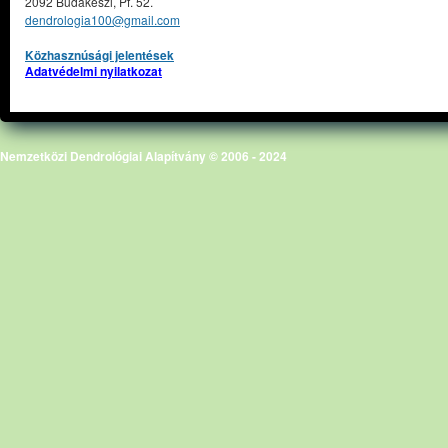
2092 Budakeszi, Pf. 52.
dendrologia100@gmail.com
Közhasznúsági jelentések
Adatvédelmi nyilatkozat
Nemzetközi Dendrológiai Alapítvány © 2006 - 2024