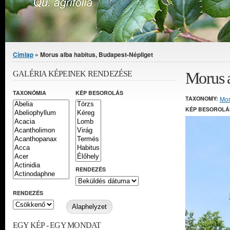
Jelenlegi hely
Címlap
» Morus alba habitus, Budapest-Népliget
Morus a
GALÉRIA KÉPEINEK RENDEZÉSE
TAXONÓMIA
KÉP BESOROLÁS
TAXONOMY:
Mo
KÉP BESOROLÁ
RENDEZÉS
RENDEZÉS
EGY KÉP - EGY MONDAT