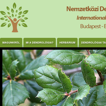
Ugrás a tartalomra
MAGUNKRÓL
MI A DENDROLÓGIA?
HERBÁRIUM
DENDROLÓGIAI T