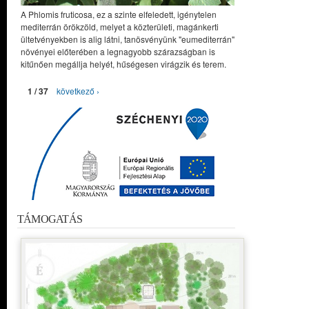
A Phlomis fruticosa, ez a szinte elfeledett, igénytelen
mediterrán örökzöld, melyet a közterületi, magánkerti
ültetvényekben is alig látni, tanösvényünk "eumediterrán"
növényei előterében a legnagyobb szárazságban is
kitűnően megállja helyét, hűségesen virágzik és terem.
1 / 37
következő ›
TÁMOGATÁS