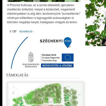
A Phlomis fruticosa, ez a szinte elfeledett, igénytelen
mediterrán örökzöld, melyet a közterületi, magánkerti
ültetvényekben is alig látni, tanösvényünk "eumediterrán"
növényei előterében a legnagyobb szárazságban is
kitűnően megállja helyét, hűségesen virágzik és terem.
1 / 37
következő ›
TÁMOGATÁS