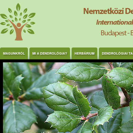
Ugrás a tartalomra
MAGUNKRÓL
MI A DENDROLÓGIA?
HERBÁRIUM
DENDROLÓGIAI T