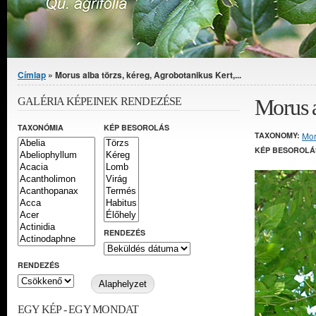
Jelenlegi hely
Címlap
» Morus alba törzs, kéreg, Agrobotanikus Kert,...
Morus a
GALÉRIA KÉPEINEK RENDEZÉSE
TAXONÓMIA
KÉP BESOROLÁS
TAXONOMY:
Mo
KÉP BESOROLÁ
RENDEZÉS
RENDEZÉS
EGY KÉP - EGY MONDAT