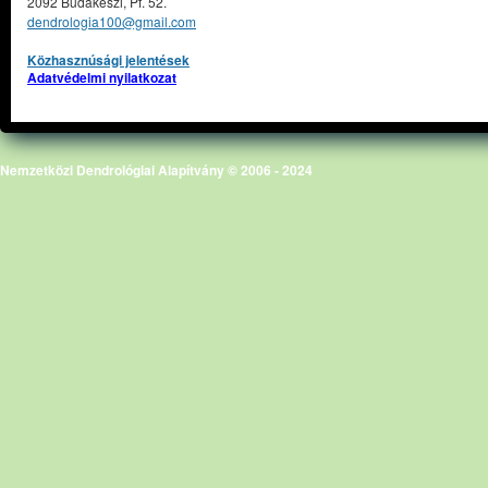
2092 Budakeszi, Pf. 52.
dendrologia100@gmail.com
Közhasznúsági jelentések
Adatvédelmi nyilatkozat
Nemzetközi Dendrológiai Alapítvány © 2006 - 2024