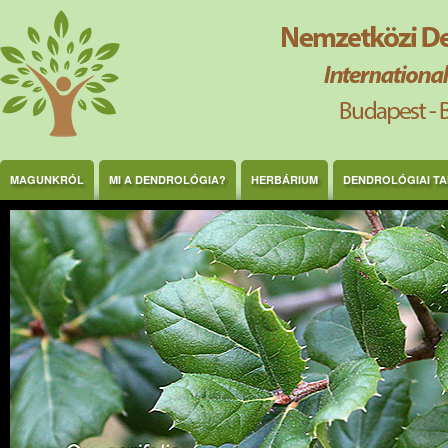
Ugrás a tartalomra
MAGUNKRÓL
MI A DENDROLÓGIA?
HERBÁRIUM
DENDROLÓGIAI T