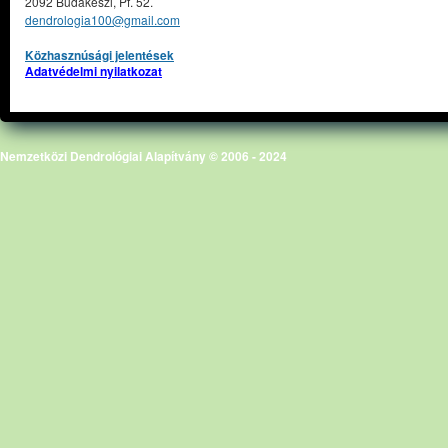
2092 Budakeszi, Pf. 52.
dendrologia100@gmail.com
Közhasznúsági jelentések
Adatvédelmi nyilatkozat
Nemzetközi Dendrológiai Alapítvány © 2006 - 2024