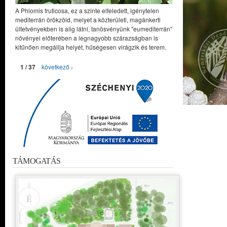
A Phlomis fruticosa, ez a szinte elfeledett, igénytelen
mediterrán örökzöld, melyet a közterületi, magánkerti
ültetvényekben is alig látni, tanösvényünk "eumediterrán"
növényei előterében a legnagyobb szárazságban is
kitűnően megállja helyét, hűségesen virágzik és terem.
1 / 37
következő ›
TÁMOGATÁS