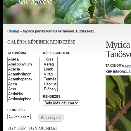
Jelenlegi hely
Címlap
» Myrica pensylvanica termések, Budakeszi...
Myrica 
GALÉRIA KÉPEINEK RENDEZÉSE
Tanösv
TAXONÓMIA
KÉP BESOROLÁS
TAXONOMY:
Myr
KÉP BESOROLÁ
RENDEZÉS
RENDEZÉS
EGY KÉP - EGY MONDAT