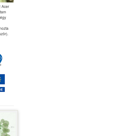
z Acer
ttam
négy
 hozta
zör).