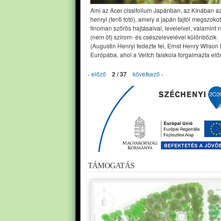
Ami az Acer cissifolium Japánban, az Kínában a
henryi (fenti fotó), amely a japán fajtól megszoko
finoman szőrös hajtásaival, leveleivel, valamint 
(nem öt) szirom- és csészelevelével különbözik
(Augustin Henryi fedezte fel, Ernst Henry Wilson
Európába, ahol a Veitch faiskola forgalmazta elős
‹ előző
2 / 37
következő ›
TÁMOGATÁS