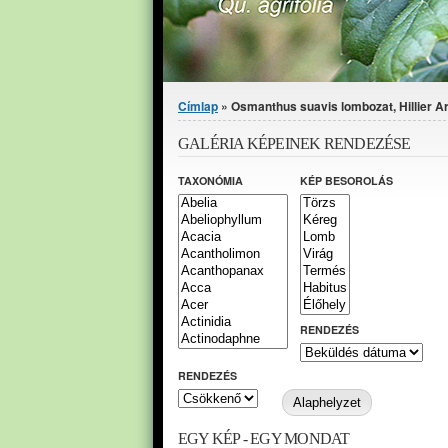
Jelenlegi hely
Címlap
» Osmanthus suavis lombozat, Hillier 
GALÉRIA KÉPEINEK RENDEZÉSE
TAXONÓMIA
KÉP BESOROLÁS
RENDEZÉS
RENDEZÉS
EGY KÉP - EGY MONDAT