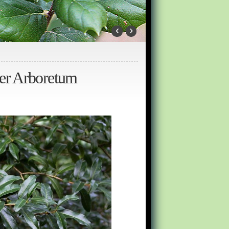
‹
›
ier Arboretum