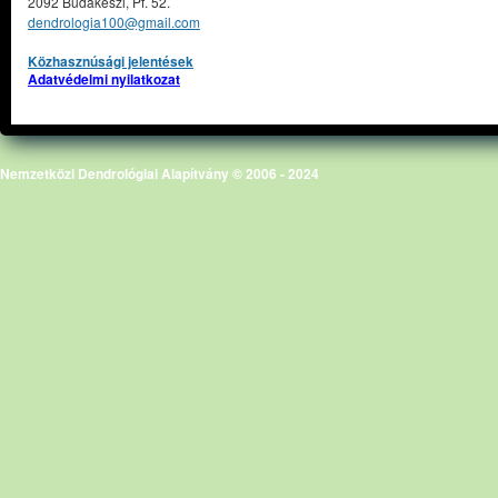
2092 Budakeszi, Pf. 52.
dendrologia100@gmail.com
Közhasznúsági jelentések
Adatvédelmi nyilatkozat
Nemzetközi Dendrológiai Alapítvány © 2006 - 2024