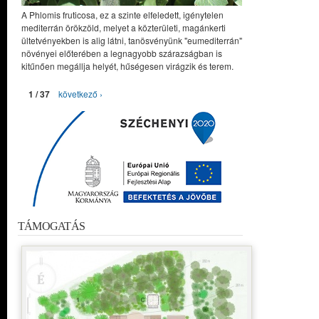
A Phlomis fruticosa, ez a szinte elfeledett, igénytelen
mediterrán örökzöld, melyet a közterületi, magánkerti
ültetvényekben is alig látni, tanösvényünk "eumediterrán"
növényei előterében a legnagyobb szárazságban is
kitűnően megállja helyét, hűségesen virágzik és terem.
1 / 37
következő ›
TÁMOGATÁS