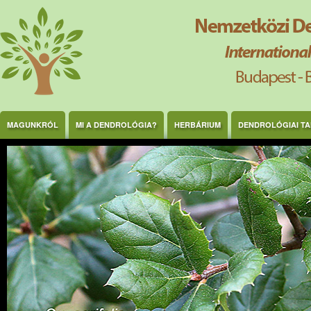
Ugrás a tartalomra
MAGUNKRÓL
MI A DENDROLÓGIA?
HERBÁRIUM
DENDROLÓGIAI T