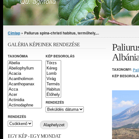
Jelenlegi hely
Címlap
» Paliurus spina-christi habitus, termőhely,...
Paliurus
GALÉRIA KÉPEINEK RENDEZÉSE
Albáni
TAXONÓMIA
KÉP BESOROLÁS
TAXONOMY:
Pal
KÉP BESOROLÁ
RENDEZÉS
RENDEZÉS
EGY KÉP - EGY MONDAT