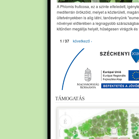
A Phlomis fruticosa, ez a szinte elfeledett, igényt
mediterrán örökzöld, melyet a közterületi, magán
ültetvényekben is alig látni, tanösvényünk "eume
növényei előterében a legnagyobb szárazságban
kitűnően megállja helyét, hűségesen virágzik és 
1 / 37
következő ›
TÁMOGATÁS