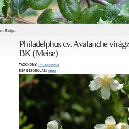
n, Belga...
Philadelphus cv. Avalanche virág
BK (Meise)
TAXONOMY:
Philadelphus
KÉP BESOROLÁS:
Virág