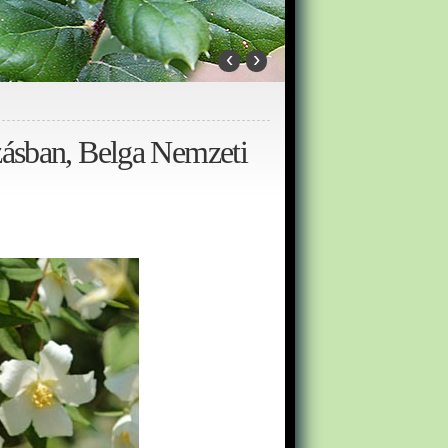
‹
›
zásban, Belga Nemzeti