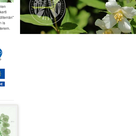
elen
kerti
diterrán"
 is
terem.