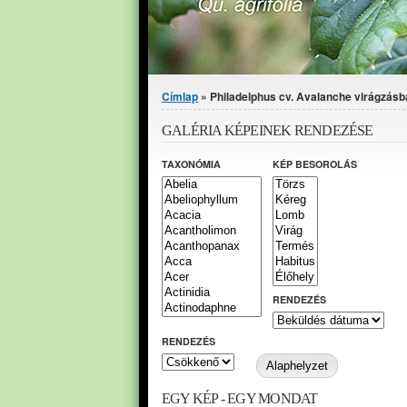
Jelenlegi hely
Címlap
» Philadelphus cv. Avalanche virágzásba
GALÉRIA KÉPEINEK RENDEZÉSE
TAXONÓMIA
KÉP BESOROLÁS
RENDEZÉS
RENDEZÉS
EGY KÉP - EGY MONDAT