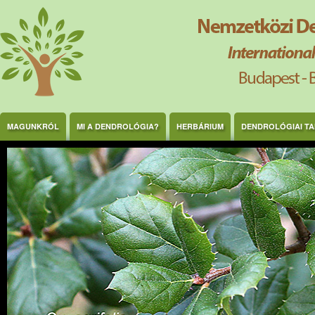
Ugrás a tartalomra
MAGUNKRÓL
MI A DENDROLÓGIA?
HERBÁRIUM
DENDROLÓGIAI T