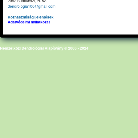
2092 Budakeszi, Pf. 52.
dendrologia100@gmail.com
Közhasznúsági jelentések
Adatvédelmi nyilatkozat
Nemzetközi Dendrológiai Alapítvány © 2006 - 2024