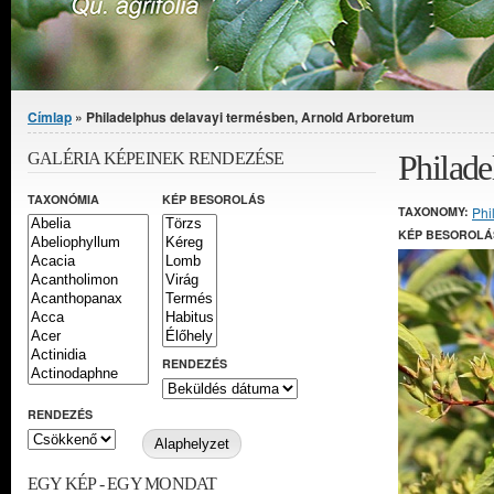
Jelenlegi hely
Címlap
» Philadelphus delavayi termésben, Arnold Arboretum
Philade
GALÉRIA KÉPEINEK RENDEZÉSE
TAXONÓMIA
KÉP BESOROLÁS
TAXONOMY:
Phi
KÉP BESOROLÁ
RENDEZÉS
RENDEZÉS
EGY KÉP - EGY MONDAT