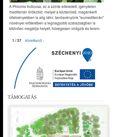
A Phlomis fruticosa, ez a szinte elfeledett, igénytelen
mediterrán örökzöld, melyet a közterületi, magánkerti
ültetvényekben is alig látni, tanösvényünk "eumediterrán"
növényei előterében a legnagyobb szárazságban is
kitűnően megállja helyét, hűségesen virágzik és terem.
1 / 37
következő ›
TÁMOGATÁS