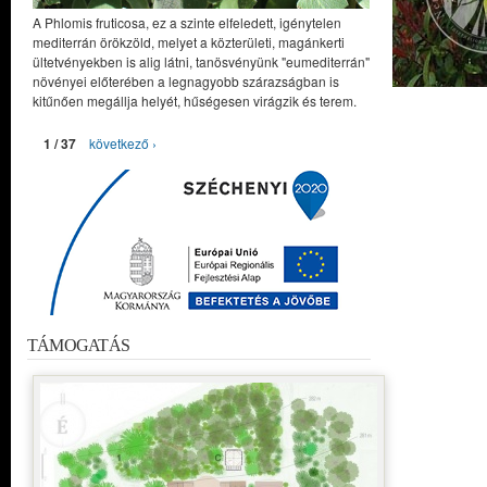
A Phlomis fruticosa, ez a szinte elfeledett, igénytelen
mediterrán örökzöld, melyet a közterületi, magánkerti
ültetvényekben is alig látni, tanösvényünk "eumediterrán"
növényei előterében a legnagyobb szárazságban is
kitűnően megállja helyét, hűségesen virágzik és terem.
1 / 37
következő ›
TÁMOGATÁS