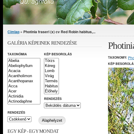
Jelenlegi hely
Címlap
» Photinia fraseri (x) cv Red Robin habitus,...
Photini
GALÉRIA KÉPEINEK RENDEZÉSE
TAXONÓMIA
KÉP BESOROLÁS
TAXONOMY:
Pho
KÉP BESOROLÁ
RENDEZÉS
RENDEZÉS
EGY KÉP - EGY MONDAT