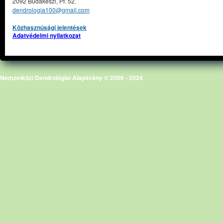
2092 Budakeszi, Pf. 52.
dendrologia100@gmail.com
Közhasznúsági jelentések
Adatvédelmi nyilatkozat
Nemzetközi Dendrológiai Alapítvány © 2006 - 2024