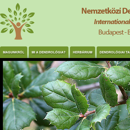
Ugrás a tartalomra
MAGUNKRÓL
MI A DENDROLÓGIA?
HERBÁRIUM
DENDROLÓGIAI T