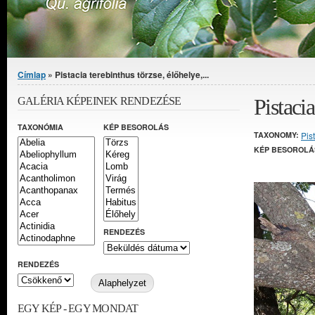
Jelenlegi hely
Címlap
» Pistacia terebinthus törzse, élőhelye,...
Pistacia
GALÉRIA KÉPEINEK RENDEZÉSE
TAXONÓMIA
KÉP BESOROLÁS
TAXONOMY:
Pis
KÉP BESOROLÁ
RENDEZÉS
RENDEZÉS
EGY KÉP - EGY MONDAT