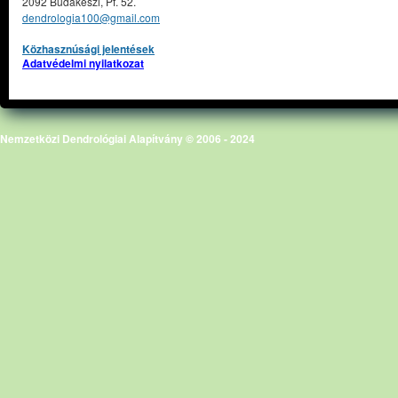
2092 Budakeszi, Pf. 52.
dendrologia100@gmail.com
Közhasznúsági jelentések
Adatvédelmi nyilatkozat
Nemzetközi Dendrológiai Alapítvány © 2006 - 2024