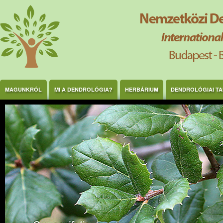
Ugrás a tartalomra
MAGUNKRÓL
MI A DENDROLÓGIA?
HERBÁRIUM
DENDROLÓGIAI T