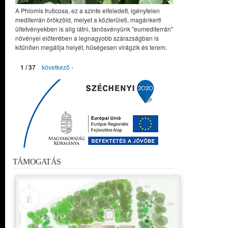
A Phlomis fruticosa, ez a szinte elfeledett, igénytelen
mediterrán örökzöld, melyet a közterületi, magánkerti
ültetvényekben is alig látni, tanösvényünk "eumediterrán"
növényei előterében a legnagyobb szárazságban is
kitűnően megállja helyét, hűségesen virágzik és terem.
1 / 37
következő ›
TÁMOGATÁS