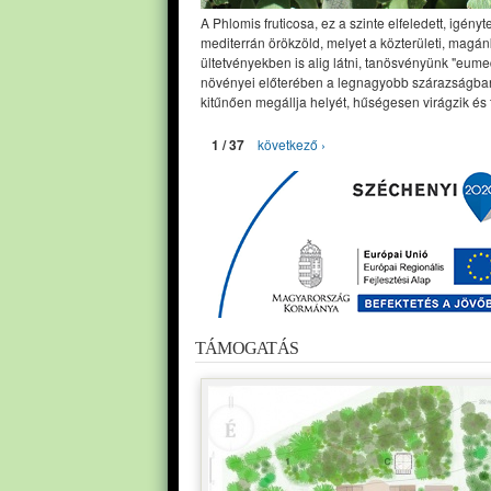
A Phlomis fruticosa, ez a szinte elfeledett, igényt
mediterrán örökzöld, melyet a közterületi, magán
ültetvényekben is alig látni, tanösvényünk "eume
növényei előterében a legnagyobb szárazságban
kitűnően megállja helyét, hűségesen virágzik és 
1 / 37
következő ›
TÁMOGATÁS