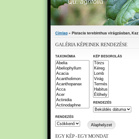
Jelenlegi hely
Címlap
» Pistacia terebinthus virágzásban, Kaz D
GALÉRIA KÉPEINEK RENDEZÉSE
TAXONÓMIA
KÉP BESOROLÁS
RENDEZÉS
RENDEZÉS
EGY KÉP - EGY MONDAT