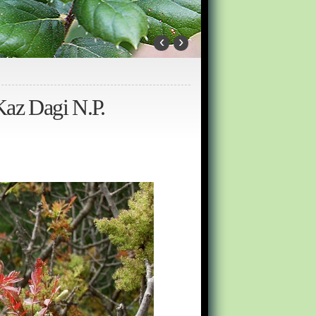
‹
›
 Kaz Dagi N.P.