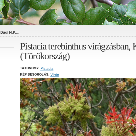
agi N.P....
Pistacia terebinthus virágzásban,
(Törökország)
TAXONOMY:
Pistacia
KÉP BESOROLÁS:
Virág