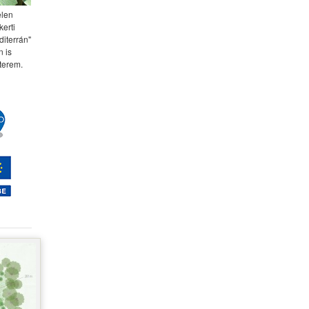
elen
kerti
diterrán"
 is
terem.