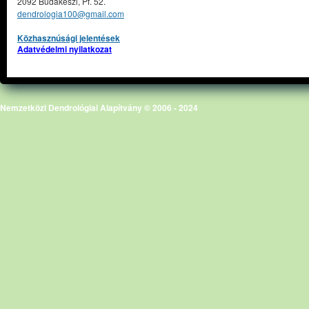
2092 Budakeszi, Pf. 52.
dendrologia100@gmail.com
Közhasznúsági jelentések
Adatvédelmi nyilatkozat
Nemzetközi Dendrológiai Alapítvány © 2006 - 2024