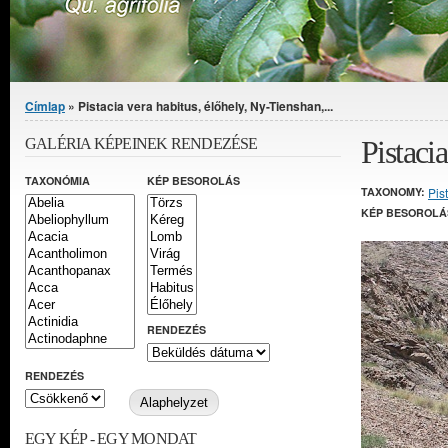
Jelenlegi hely
Címlap
» Pistacia vera habitus, élőhely, Ny-Tienshan,...
Pistaci
GALÉRIA KÉPEINEK RENDEZÉSE
TAXONÓMIA
KÉP BESOROLÁS
TAXONOMY:
Pis
KÉP BESOROLÁ
RENDEZÉS
RENDEZÉS
EGY KÉP - EGY MONDAT