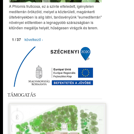
A Phlomis fruticosa, ez a szinte elfeledett, igénytelen
mediterrán örökzöld, melyet a közterületi, magánkerti
ültetvényekben is alig látni, tanösvényünk "eumediterrán"
növényei előterében a legnagyobb szárazságban is
kitűnően megállja helyét, hűségesen virágzik és terem.
1 / 37
következő ›
TÁMOGATÁS