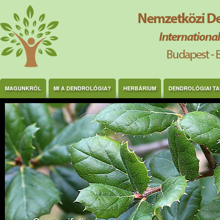
Ugrás a tartalomra
MAGUNKRÓL
MI A DENDROLÓGIA?
HERBÁRIUM
DENDROLÓGIAI T