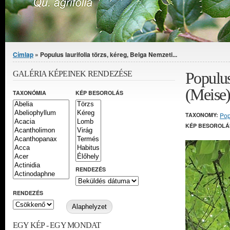
Jelenlegi hely
Címlap
» Populus laurifolia törzs, kéreg, Belga Nemzeti...
Populus
GALÉRIA KÉPEINEK RENDEZÉSE
(Meise
TAXONÓMIA
KÉP BESOROLÁS
TAXONOMY:
Pop
KÉP BESOROLÁ
RENDEZÉS
RENDEZÉS
EGY KÉP - EGY MONDAT