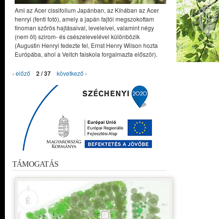
Ami az Acer cissifolium Japánban, az Kínában az Acer
henryi (fenti fotó), amely a japán fajtól megszokottam
finoman szőrös hajtásaival, leveleivel, valamint négy
(nem öt) szirom- és csészelevelével különbözik
(Augustin Henryi fedezte fel, Ernst Henry Wilson hozta
Európába, ahol a Veitch faiskola forgalmazta először).
‹ előző
2 / 37
következő ›
TÁMOGATÁS