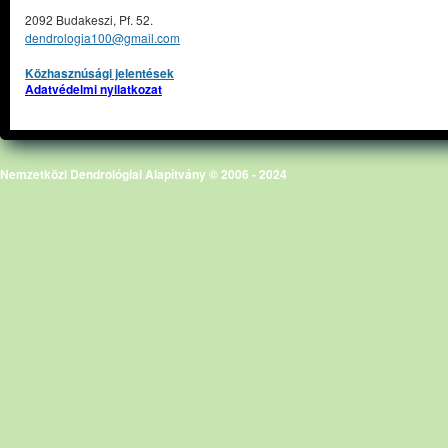
2092 Budakeszi, Pf. 52.
dendrologia100@gmail.com
Közhasznúsági jelentések
Adatvédelmi nyilatkozat
Nemzetközi Dendrológiai Alapítvány © 2006 - 2024