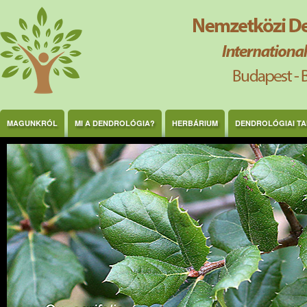
Ugrás a tartalomra
MAGUNKRÓL
MI A DENDROLÓGIA?
HERBÁRIUM
DENDROLÓGIAI T