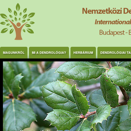
Ugrás a tartalomra
MAGUNKRÓL
MI A DENDROLÓGIA?
HERBÁRIUM
DENDROLÓGIAI T