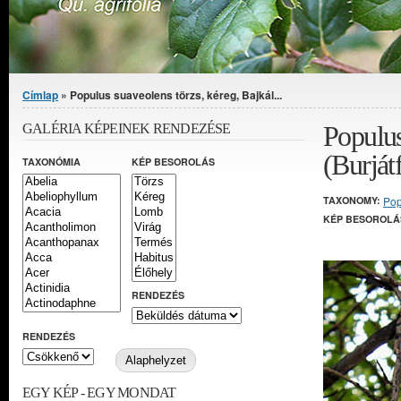
Jelenlegi hely
Címlap
» Populus suaveolens törzs, kéreg, Bajkál...
Populus
GALÉRIA KÉPEINEK RENDEZÉSE
(Burját
TAXONÓMIA
KÉP BESOROLÁS
TAXONOMY:
Pop
KÉP BESOROLÁ
RENDEZÉS
RENDEZÉS
EGY KÉP - EGY MONDAT