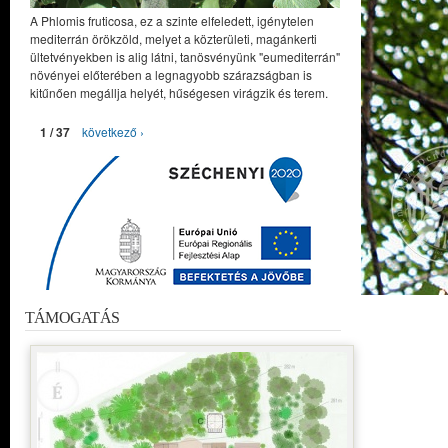
A Phlomis fruticosa, ez a szinte elfeledett, igénytelen
mediterrán örökzöld, melyet a közterületi, magánkerti
ültetvényekben is alig látni, tanösvényünk "eumediterrán"
növényei előterében a legnagyobb szárazságban is
kitűnően megállja helyét, hűségesen virágzik és terem.
1 / 37
következő ›
TÁMOGATÁS