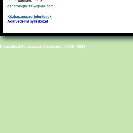
2092 Budakeszi, Pf. 52.
dendrologia100@gmail.com
Közhasznúsági jelentések
Adatvédelmi nyilatkozat
Nemzetközi Dendrológiai Alapítvány © 2006 - 2024