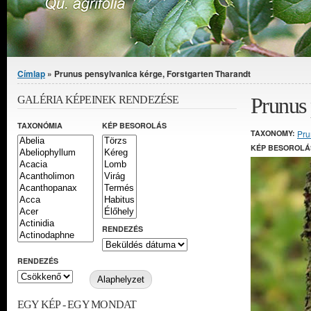
Jelenlegi hely
Címlap
» Prunus pensylvanica kérge, Forstgarten Tharandt
Prunus 
GALÉRIA KÉPEINEK RENDEZÉSE
TAXONÓMIA
KÉP BESOROLÁS
TAXONOMY:
Pru
KÉP BESOROLÁ
RENDEZÉS
RENDEZÉS
EGY KÉP - EGY MONDAT