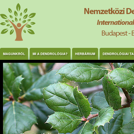
Ugrás a tartalomra
MAGUNKRÓL
MI A DENDROLÓGIA?
HERBÁRIUM
DENDROLÓGIAI T