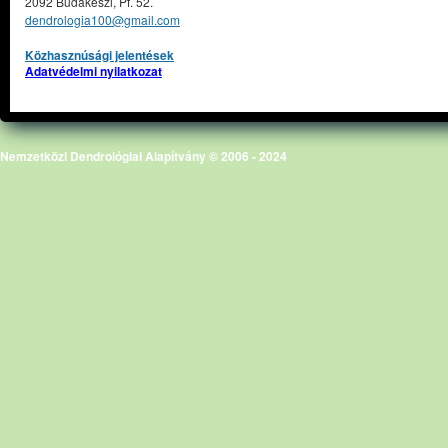
2092 Budakeszi, Pf. 52.
dendrologia100@gmail.com
Közhasznúsági jelentések
Adatvédelmi nyilatkozat
Nemzetközi Dendrológiai Alapítvány © 2006 - 2024