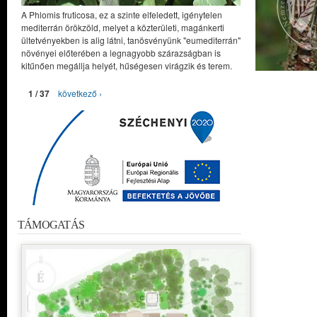
A Phlomis fruticosa, ez a szinte elfeledett, igénytelen
mediterrán örökzöld, melyet a közterületi, magánkerti
ültetvényekben is alig látni, tanösvényünk "eumediterrán"
növényei előterében a legnagyobb szárazságban is
kitűnően megállja helyét, hűségesen virágzik és terem.
1 / 37
következő ›
TÁMOGATÁS