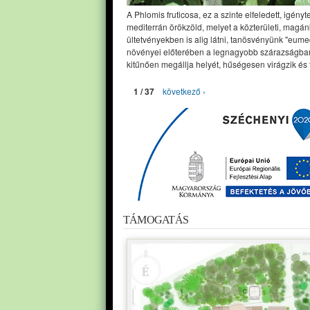
A Phlomis fruticosa, ez a szinte elfeledett, igényt
mediterrán örökzöld, melyet a közterületi, magán
ültetvényekben is alig látni, tanösvényünk "eume
növényei előterében a legnagyobb szárazságban
kitűnően megállja helyét, hűségesen virágzik és 
1 / 37
következő ›
TÁMOGATÁS