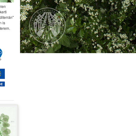
elen
kerti
diterrán"
 is
terem.