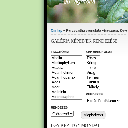
Jelenlegi hely
Címlap
» Pyracantha crenulata virágzása, Kew
GALÉRIA KÉPEINEK RENDEZÉSE
TAXONÓMIA
KÉP BESOROLÁS
RENDEZÉS
RENDEZÉS
EGY KÉP - EGY MONDAT