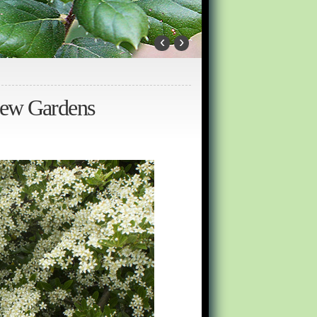
‹
›
 Kew Gardens