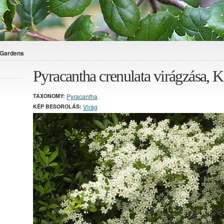
 Gardens
Pyracantha crenulata virágzása,
TAXONOMY:
Pyracantha
KÉP BESOROLÁS:
Virág