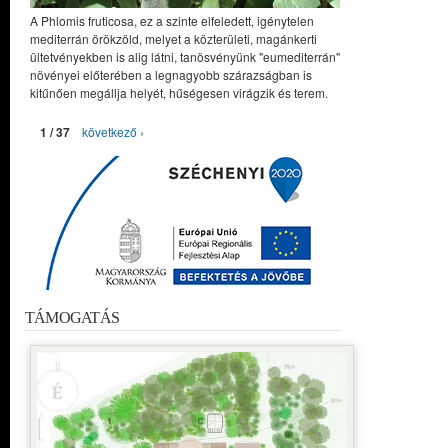
A Phlomis fruticosa, ez a szinte elfeledett, igénytelen
mediterrán örökzöld, melyet a közterületi, magánkerti
ültetvényekben is alig látni, tanösvényünk "eumediterrán"
növényei előterében a legnagyobb szárazságban is
kitűnően megállja helyét, hűségesen virágzik és terem.
1 / 37
következő ›
TÁMOGATÁS