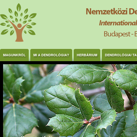
Ugrás a tartalomra
MAGUNKRÓL
MI A DENDROLÓGIA?
HERBÁRIUM
DENDROLÓGIAI T