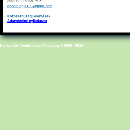
2092 Budakeszi, Pf. 52.
dendrologia100@gmail.com
Közhasznúsági jelentések
Adatvédelmi nyilatkozat
Nemzetközi Dendrológiai Alapítvány © 2006 - 2024