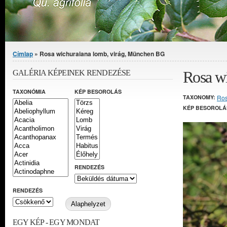
Jelenlegi hely
Címlap
» Rosa wichuraiana lomb, virág, München BG
Rosa w
GALÉRIA KÉPEINEK RENDEZÉSE
TAXONÓMIA
KÉP BESOROLÁS
TAXONOMY:
Ro
KÉP BESOROLÁ
RENDEZÉS
RENDEZÉS
EGY KÉP - EGY MONDAT