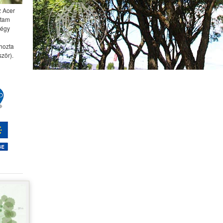
z Acer
ttam
négy
 hozta
zör).