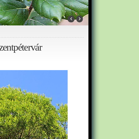
‹
›
Szentpétervár