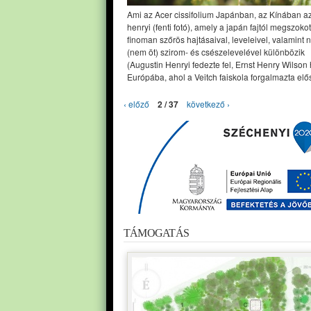
Ami az Acer cissifolium Japánban, az Kínában a
henryi (fenti fotó), amely a japán fajtól megszoko
finoman szőrös hajtásaival, leveleivel, valamint 
(nem öt) szirom- és csészelevelével különbözik
(Augustin Henryi fedezte fel, Ernst Henry Wilson
Európába, ahol a Veitch faiskola forgalmazta elős
‹ előző
2 / 37
következő ›
TÁMOGATÁS