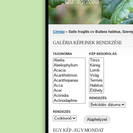
Jelenlegi hely
Címlap
» Salix fragilis cv Bullata habitus, Szen
GALÉRIA KÉPEINEK RENDEZÉSE
TAXONÓMIA
KÉP BESOROLÁS
RENDEZÉS
RENDEZÉS
EGY KÉP - EGY MONDAT