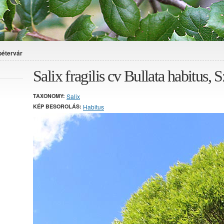
tpétervár
Salix fragilis cv Bullata habitus, 
TAXONOMY:
Salix
KÉP BESOROLÁS:
Habitus