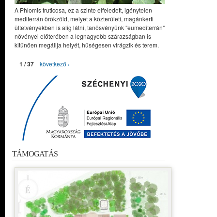
A Phlomis fruticosa, ez a szinte elfeledett, igénytelen
mediterrán örökzöld, melyet a közterületi, magánkerti
ültetvényekben is alig látni, tanösvényünk "eumediterrán"
növényei előterében a legnagyobb szárazságban is
kitűnően megállja helyét, hűségesen virágzik és terem.
1 / 37
következő ›
TÁMOGATÁS