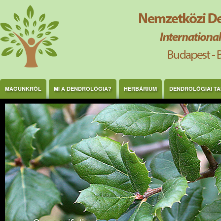
Ugrás a tartalomra
MAGUNKRÓL
MI A DENDROLÓGIA?
HERBÁRIUM
DENDROLÓGIAI T