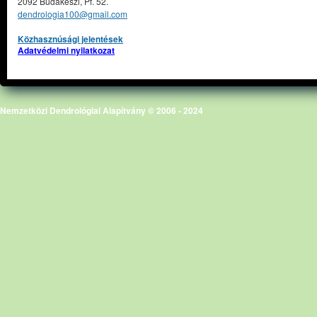
2092 Budakeszi, Pf. 52.
dendrologia100@gmail.com
Közhasznúsági jelentések
Adatvédelmi nyilatkozat
Nemzetközi Dendrológiai Alapítvány © 2006 - 2024