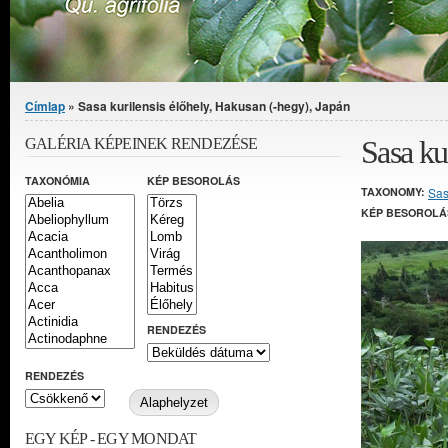
Jelenlegi hely
Címlap
» Sasa kurilensis élőhely, Hakusan (-hegy), Japán
Sasa ku
GALÉRIA KÉPEINEK RENDEZÉSE
TAXONÓMIA
KÉP BESOROLÁS
TAXONOMY:
Sa
KÉP BESOROLÁ
RENDEZÉS
RENDEZÉS
EGY KÉP - EGY MONDAT