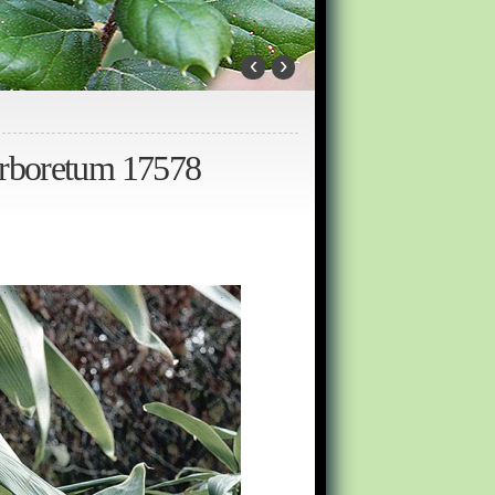
‹
›
Arboretum 17578