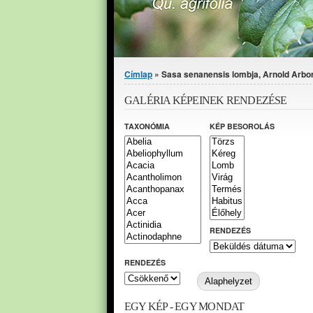
Jelenlegi hely
Címlap
» Sasa senanensis lombja, Arnold Arbor
GALÉRIA KÉPEINEK RENDEZÉSE
TAXONÓMIA
KÉP BESOROLÁS
RENDEZÉS
RENDEZÉS
EGY KÉP - EGY MONDAT