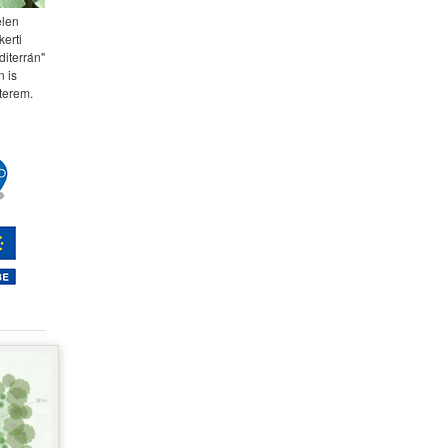
elen
kerti
diterrán"
 is
terem.