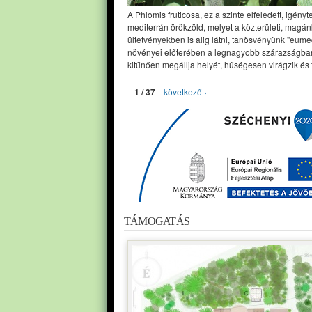
A Phlomis fruticosa, ez a szinte elfeledett, igényt
mediterrán örökzöld, melyet a közterületi, magán
ültetvényekben is alig látni, tanösvényünk "eume
növényei előterében a legnagyobb szárazságban
kitűnően megállja helyét, hűségesen virágzik és 
1 / 37
következő ›
TÁMOGATÁS