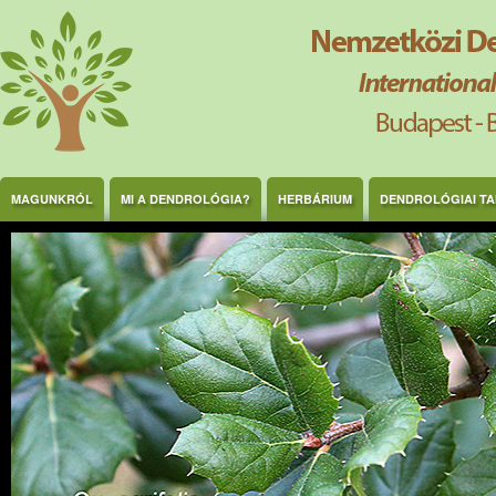
Ugrás a tartalomra
MAGUNKRÓL
MI A DENDROLÓGIA?
HERBÁRIUM
DENDROLÓGIAI T