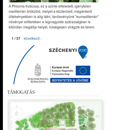
A Phlomis fruticosa, ez a szinte elfeledett, igénytelen
mediterrán örökzöld, melyet a közterületi, magánkerti
ültetvényekben is alig látni, tanösvényünk "eumediterrán"
növényei előterében a legnagyobb szárazságban is
kitűnően megállja helyét, hűségesen virágzik és terem.
1 / 37
következő ›
TÁMOGATÁS