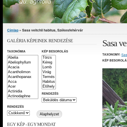
Jelenlegi hely
Címlap
» Sasa veitchii habitus, Székesfehérvár
Sasa ve
GALÉRIA KÉPEINEK RENDEZÉSE
TAXONÓMIA
KÉP BESOROLÁS
TAXONOMY:
Sa
KÉP BESOROLÁ
RENDEZÉS
RENDEZÉS
EGY KÉP - EGY MONDAT