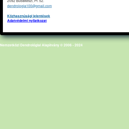
2092 Budakeszi, Pf. 52.
dendrologia100@gmail.com
Közhasznúsági jelentések
Adatvédelmi nyilatkozat
Nemzetközi Dendrológiai Alapítvány © 2006 - 2024