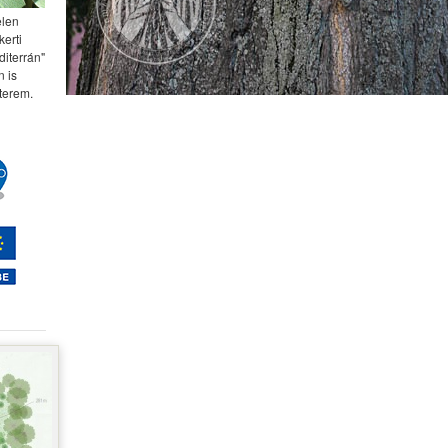
elen
kerti
diterrán"
 is
terem.