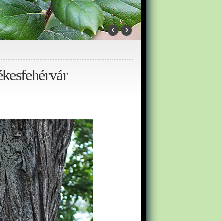
‹
›
ékesfehérvár