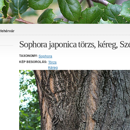
sfehérvár
Sophora japonica törzs, kéreg, Sz
TAXONOMY:
Sophora
KÉP BESOROLÁS:
Törzs
Kéreg