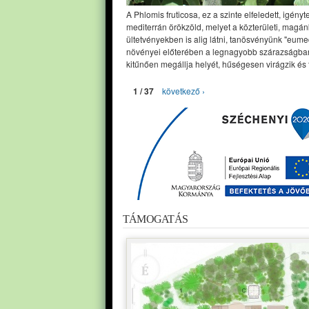
A Phlomis fruticosa, ez a szinte elfeledett, igényt
mediterrán örökzöld, melyet a közterületi, magán
ültetvényekben is alig látni, tanösvényünk "eume
növényei előterében a legnagyobb szárazságban
kitűnően megállja helyét, hűségesen virágzik és 
1 / 37
következő ›
TÁMOGATÁS