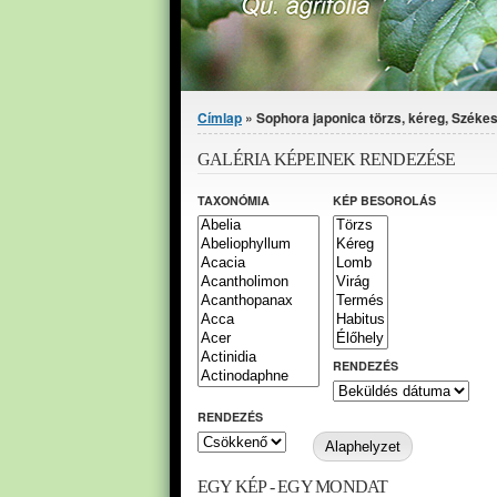
Jelenlegi hely
Címlap
» Sophora japonica törzs, kéreg, Széke
GALÉRIA KÉPEINEK RENDEZÉSE
TAXONÓMIA
KÉP BESOROLÁS
RENDEZÉS
RENDEZÉS
EGY KÉP - EGY MONDAT