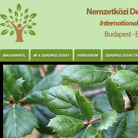
Ugrás a tartalomra
MAGUNKRÓL
MI A DENDROLÓGIA?
HERBÁRIUM
DENDROLÓGIAI T