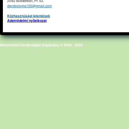
2092 Budakeszi, Pf. 52.
dendrologia100@gmail.com
Közhasznúsági jelentések
Adatvédelmi nyilatkozat
Nemzetközi Dendrológiai Alapítvány © 2006 - 2024