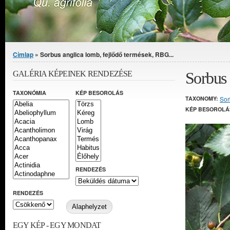
Jelenlegi hely
Címlap
» Sorbus anglica lomb, fejlődő termések, RBG...
Sorbus 
GALÉRIA KÉPEINEK RENDEZÉSE
TAXONÓMIA
KÉP BESOROLÁS
TAXONOMY:
Sor
KÉP BESOROLÁ
RENDEZÉS
RENDEZÉS
EGY KÉP - EGY MONDAT