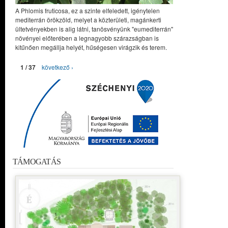
A Phlomis fruticosa, ez a szinte elfeledett, igénytelen
mediterrán örökzöld, melyet a közterületi, magánkerti
ültetvényekben is alig látni, tanösvényünk "eumediterrán"
növényei előterében a legnagyobb szárazságban is
kitűnően megállja helyét, hűségesen virágzik és terem.
1 / 37
következő ›
TÁMOGATÁS