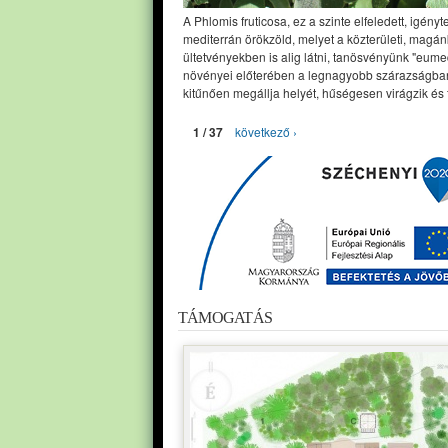
A Phlomis fruticosa, ez a szinte elfeledett, igényt
mediterrán örökzöld, melyet a közterületi, magán
ültetvényekben is alig látni, tanösvényünk "eume
növényei előterében a legnagyobb szárazságban
kitűnően megállja helyét, hűségesen virágzik és 
1 / 37
következő ›
TÁMOGATÁS