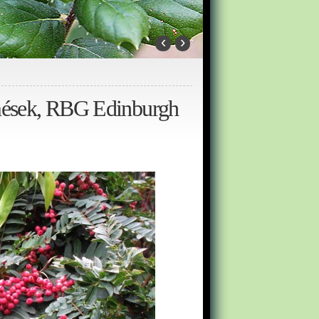
‹
›
rmések, RBG Edinburgh