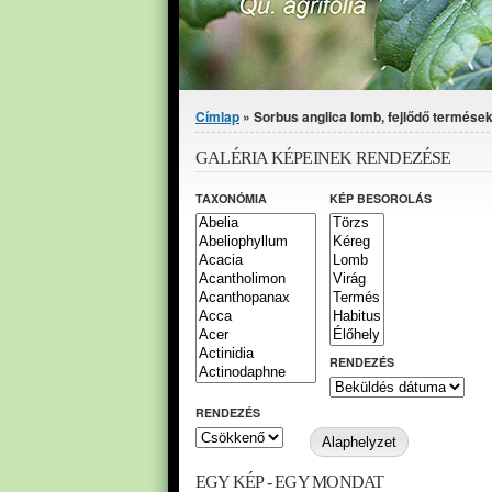
Jelenlegi hely
Címlap
» Sorbus anglica lomb, fejlődő termések
GALÉRIA KÉPEINEK RENDEZÉSE
TAXONÓMIA
KÉP BESOROLÁS
RENDEZÉS
RENDEZÉS
EGY KÉP - EGY MONDAT