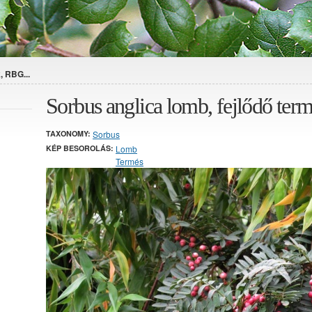
, RBG...
Sorbus anglica lomb, fejlődő te
TAXONOMY:
Sorbus
KÉP BESOROLÁS:
Lomb
Termés