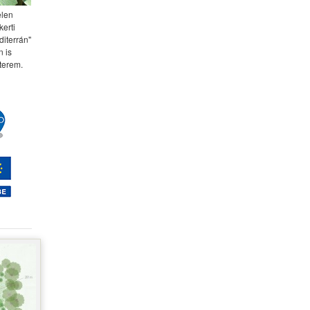
elen
kerti
diterrán"
 is
terem.