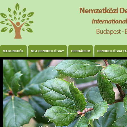
Ugrás a tartalomra
MAGUNKRÓL
MI A DENDROLÓGIA?
HERBÁRIUM
DENDROLÓGIAI T