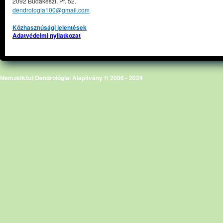
2092 Budakeszi, Pf. 52.
dendrologia100@gmail.com
Közhasznúsági jelentések
Adatvédelmi nyilatkozat
Nemzetközi Dendrológiai Alapítvány © 2006 - 2024