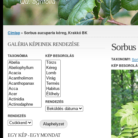
Jelenlegi hely
Címlap
» Sorbus aucuparia kéreg, Krakkó BK
Sorbus
GALÉRIA KÉPEINEK RENDEZÉSE
TAXONÓMIA
KÉP BESOROLÁS
TAXONOMY:
Sor
KÉP BESOROLÁ
RENDEZÉS
RENDEZÉS
EGY KÉP - EGY MONDAT