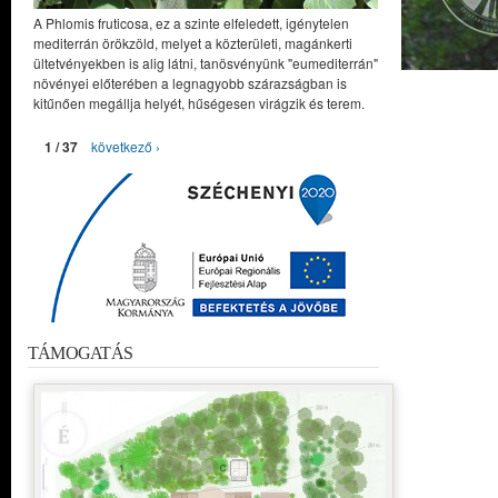
A Phlomis fruticosa, ez a szinte elfeledett, igénytelen
mediterrán örökzöld, melyet a közterületi, magánkerti
ültetvényekben is alig látni, tanösvényünk "eumediterrán"
növényei előterében a legnagyobb szárazságban is
kitűnően megállja helyét, hűségesen virágzik és terem.
1 / 37
következő ›
TÁMOGATÁS