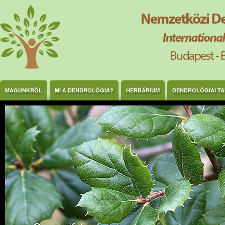
Ugrás a tartalomra
MAGUNKRÓL
MI A DENDROLÓGIA?
HERBÁRIUM
DENDROLÓGIAI T