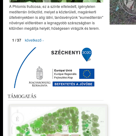
A Phlomis fruticosa, ez a szinte elfeledett, igénytelen
mediterrán örökzöld, melyet a közterületi, magánkerti
ültetvényekben is alig látni, tanösvényünk "eumediterrán"
növényei előterében a legnagyobb szárazságban is
kitűnően megállja helyét, hűségesen virágzik és terem.
1 / 37
következő ›
TÁMOGATÁS