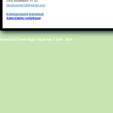
2092 Budakeszi, Pf. 52.
dendrologia100@gmail.com
Közhasznúsági jelentések
Adatvédelmi nyilatkozat
Nemzetközi Dendrológiai Alapítvány © 2006 - 2024