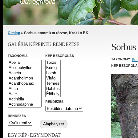
Jelenlegi hely
Címlap
» Sorbus commixta törzse, Krakkó BK
Sorbus
GALÉRIA KÉPEINEK RENDEZÉSE
TAXONÓMIA
KÉP BESOROLÁS
TAXONOMY:
Sor
KÉP BESOROLÁ
RENDEZÉS
RENDEZÉS
EGY KÉP - EGY MONDAT