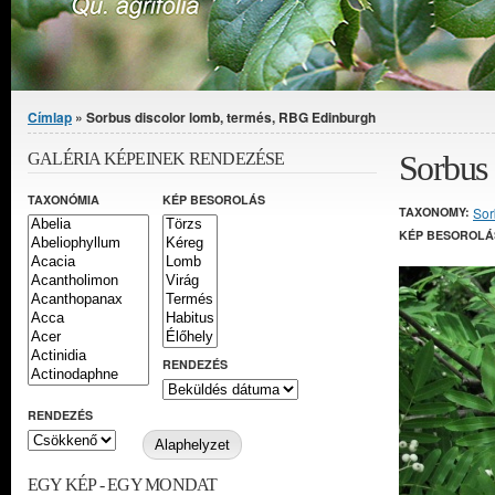
Jelenlegi hely
Címlap
» Sorbus discolor lomb, termés, RBG Edinburgh
Sorbus 
GALÉRIA KÉPEINEK RENDEZÉSE
TAXONÓMIA
KÉP BESOROLÁS
TAXONOMY:
Sor
KÉP BESOROLÁ
RENDEZÉS
RENDEZÉS
EGY KÉP - EGY MONDAT