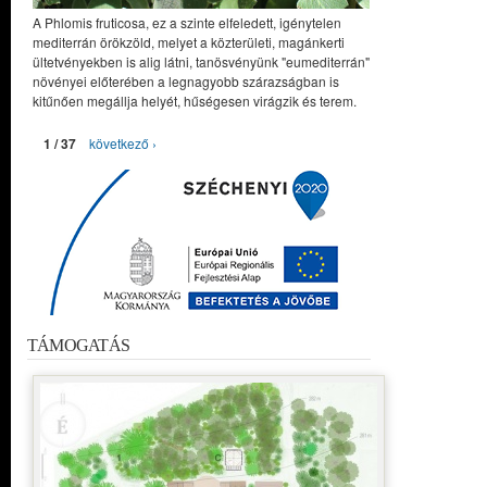
A Phlomis fruticosa, ez a szinte elfeledett, igénytelen
mediterrán örökzöld, melyet a közterületi, magánkerti
ültetvényekben is alig látni, tanösvényünk "eumediterrán"
növényei előterében a legnagyobb szárazságban is
kitűnően megállja helyét, hűségesen virágzik és terem.
1 / 37
következő ›
TÁMOGATÁS