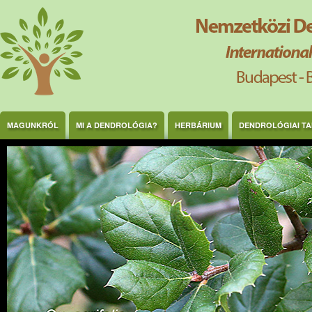
Ugrás a tartalomra
MAGUNKRÓL
MI A DENDROLÓGIA?
HERBÁRIUM
DENDROLÓGIAI T