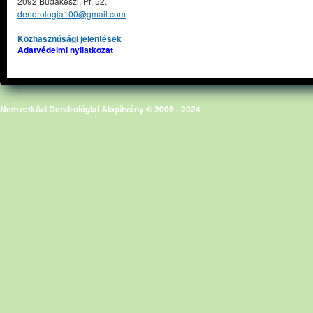
2092 Budakeszi, Pf. 52.
dendrologia100@gmail.com
Közhasznúsági jelentések
Adatvédelmi nyilatkozat
Nemzetközi Dendrológiai Alapítvány © 2006 - 2024