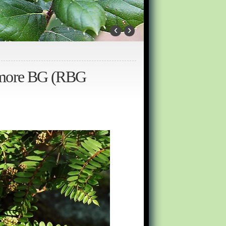
‹
›
enmore BG (RBG