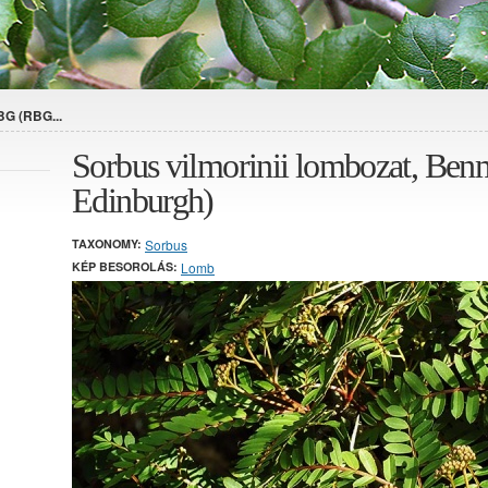
BG (RBG...
Sorbus vilmorinii lombozat, B
Edinburgh)
TAXONOMY:
Sorbus
KÉP BESOROLÁS:
Lomb