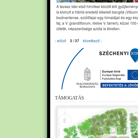
A tavasz idei első hírnökei között élő gyűjtemé
is kivirult a hibrid eredetű kikeleti bangita (Vibur
bodnantense, szülőfajai egy himalájai és egy és
faj, a V. grandiflorum, illetve V. farreri); közel 100
ültetik, népszerűsége azóta is töretlen.
‹ előző
3 / 37
következő ›
TÁMOGATÁS