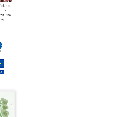
nyünkben
num x
zak-kínai
 éve