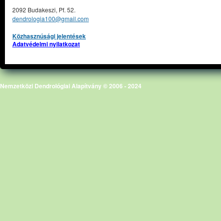
2092 Budakeszi, Pf. 52.
dendrologia100@gmail.com
Közhasznúsági jelentések
Adatvédelmi nyilatkozat
Nemzetközi Dendrológiai Alapítvány © 2006 - 2024