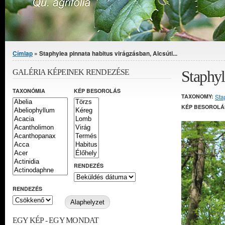
Jelenlegi hely
Címlap
» Staphylea pinnata habitus virágzásban, Alcsúti...
Staphyl
GALÉRIA KÉPEINEK RENDEZÉSE
TAXONÓMIA
KÉP BESOROLÁS
TAXONOMY:
Sta
KÉP BESOROLÁ
RENDEZÉS
RENDEZÉS
EGY KÉP - EGY MONDAT