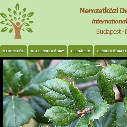
Ugrás a tartalomra
MAGUNKRÓL
MI A DENDROLÓGIA?
HERBÁRIUM
DENDROLÓGIAI T