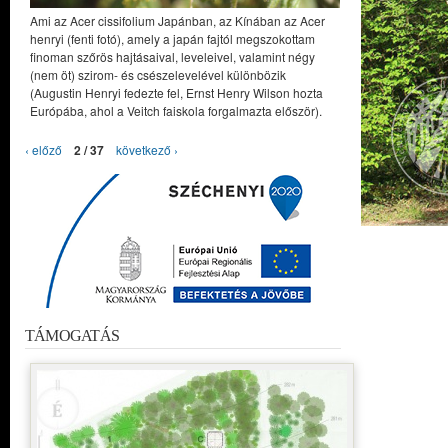
Ami az Acer cissifolium Japánban, az Kínában az Acer
henryi (fenti fotó), amely a japán fajtól megszokottam
finoman szőrös hajtásaival, leveleivel, valamint négy
(nem öt) szirom- és csészelevelével különbözik
(Augustin Henryi fedezte fel, Ernst Henry Wilson hozta
Európába, ahol a Veitch faiskola forgalmazta először).
‹ előző
2 / 37
következő ›
TÁMOGATÁS