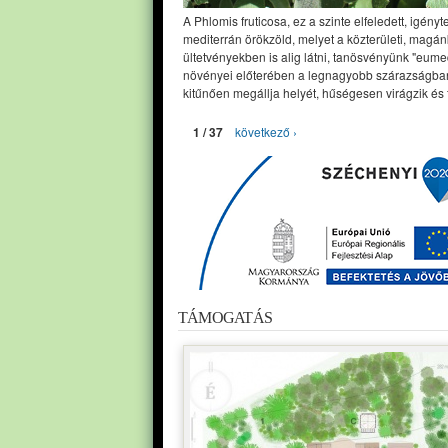
A Phlomis fruticosa, ez a szinte elfeledett, igényt
mediterrán örökzöld, melyet a közterületi, magán
ültetvényekben is alig látni, tanösvényünk "eume
növényei előterében a legnagyobb szárazságban
kitűnően megállja helyét, hűségesen virágzik és 
1 / 37
következő ›
TÁMOGATÁS