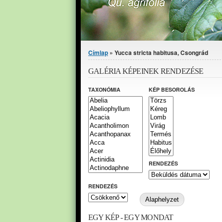
Jelenlegi hely
Címlap
» Yucca stricta habitusa, Csongrád
GALÉRIA KÉPEINEK RENDEZÉSE
TAXONÓMIA
KÉP BESOROLÁS
RENDEZÉS
RENDEZÉS
EGY KÉP - EGY MONDAT