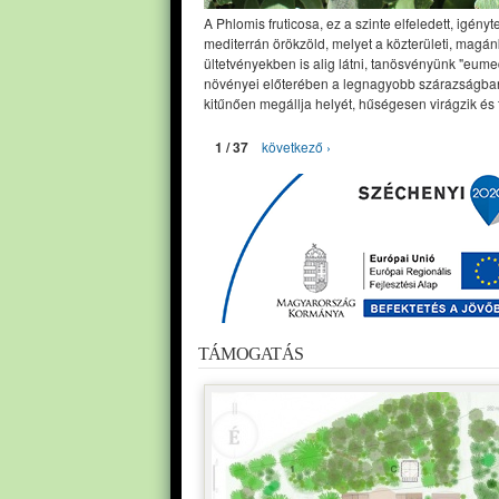
A Phlomis fruticosa, ez a szinte elfeledett, igényt
mediterrán örökzöld, melyet a közterületi, magán
ültetvényekben is alig látni, tanösvényünk "eume
növényei előterében a legnagyobb szárazságban
kitűnően megállja helyét, hűségesen virágzik és 
1 / 37
következő ›
TÁMOGATÁS