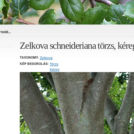
nold...
Zelkova schneideriana törzs, kér
TAXONOMY:
Zelkova
KÉP BESOROLÁS:
Törzs
Kéreg