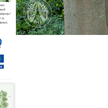
elen
kerti
diterrán"
 is
terem.