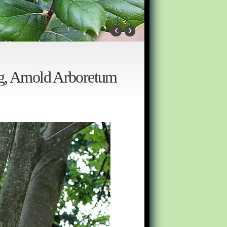
‹
›
eg, Arnold Arboretum