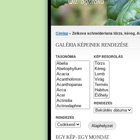
Jelenlegi hely
Címlap
» Zelkova schneideriana törzs, kéreg, Ar
GALÉRIA KÉPEINEK RENDEZÉSE
TAXONÓMIA
KÉP BESOROLÁS
RENDEZÉS
RENDEZÉS
EGY KÉP - EGY MONDAT