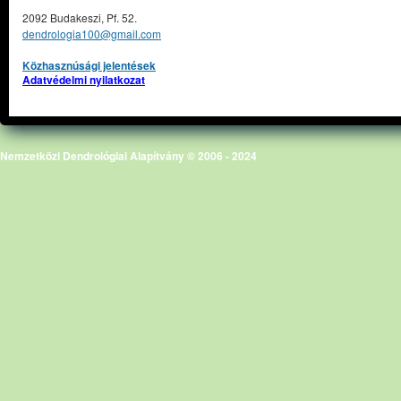
2092 Budakeszi, Pf. 52.
dendrologia100@gmail.com
Közhasznúsági jelentések
Adatvédelmi nyilatkozat
Nemzetközi Dendrológiai Alapítvány © 2006 - 2024