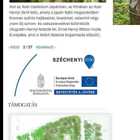
Ami az Acer cissifolium Japánban, az Kínában az Acer
henryi (fenti fotó), amely a japán fajtól megszokottam
finoman szőrös hajtásaival, leveleivel, valamint négy
(nem öt) szirom- és csészelevelével különbözik
(Augustin Henryi fedezte fel, Ernst Henry Wilson hozta
Európába, ahol a Veitch faiskola forgalmazta először).
‹ előző
2 / 37
következő ›
TÁMOGATÁS