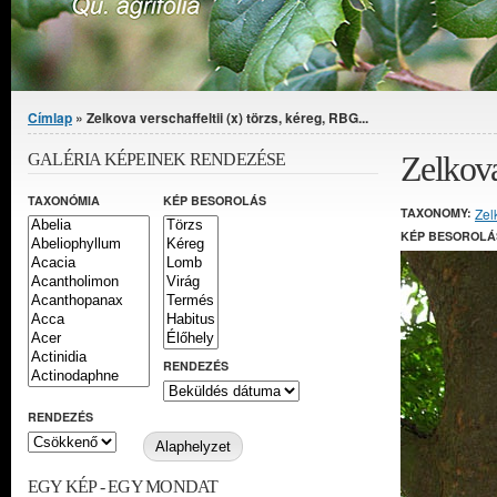
Jelenlegi hely
Címlap
» Zelkova verschaffeltii (x) törzs, kéreg, RBG...
Zelkova
GALÉRIA KÉPEINEK RENDEZÉSE
TAXONÓMIA
KÉP BESOROLÁS
TAXONOMY:
Zel
KÉP BESOROLÁ
RENDEZÉS
RENDEZÉS
EGY KÉP - EGY MONDAT