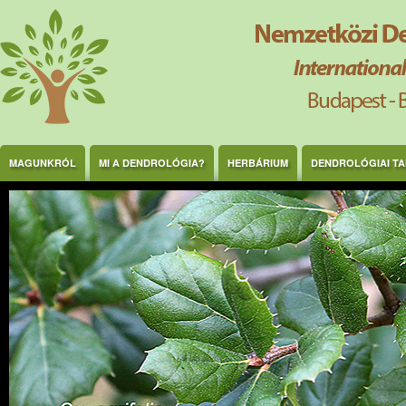
Ugrás a tartalomra
MAGUNKRÓL
MI A DENDROLÓGIA?
HERBÁRIUM
DENDROLÓGIAI T