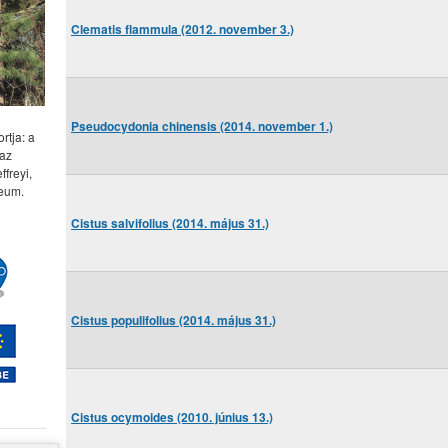
Clematis flammula (2012. november 3.)
Pseudocydonia chinensis (2014. november 1.)
rtja: a
 az
freyi,
eum.
Cistus salvifolius (2014. május 31.)
Cistus populifolius (2014. május 31.)
Cistus ocymoides (2010. június 13.)