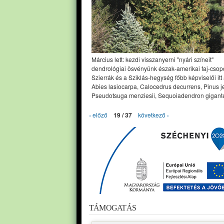
Március lett: kezdi visszanyerni "nyári színeit"
dendrológiai ösvényünk észak-amerikai faj-csopo
Szierrák és a Sziklás-hegység főbb képviselői itt
Abies lasiocarpa, Calocedrus decurrens, Pinus jef
Pseudotsuga menziesii, Sequoiadendron gigant
‹ előző
19 / 37
következő ›
TÁMOGATÁS